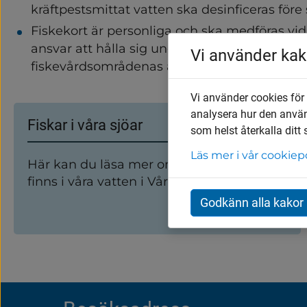
kräftpestsmittat vatten ska desinficeras före 
Fiskekort är personliga och ska medföras vid 
ansvar att hålla sig underrättad om gällande
Vi använder kak
fiskevårdsområdenas anslagstavla eller anges
Vi använder cookies för
Undersidor
analysera hur den anvä
Fiskar i våra sjöar
som helst återkalla ditt
Läs mer i vår cookiep
Här kan du läsa mer om vilka fiskar som
finns i våra vatten i Vårgårda.
Godkänn alla kakor