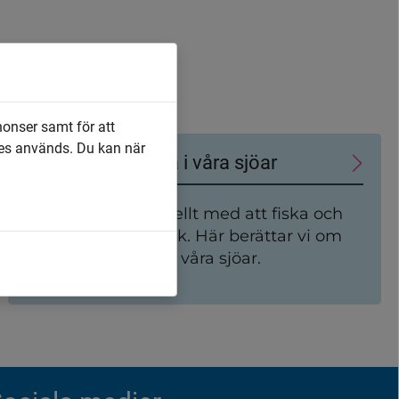
nonser samt för att
es används. Du kan när
Olika sätt att fiska i våra sjöar
Det är något speciellt med att fiska och
tillreda sin egen fisk. Här berättar vi om
olika sätt att fiska i våra sjöar.