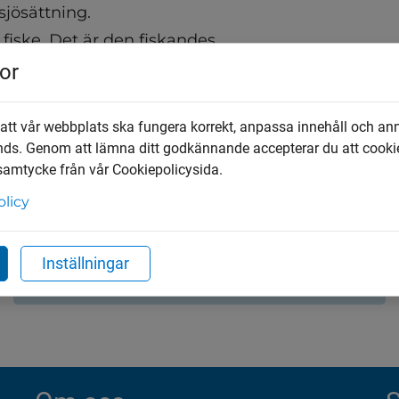
sjösättning.
fiske. Det är den fiskandes 
 regler som gäller inom 
or
 på fiskekort.
 att vår webbplats ska fungera korrekt, anpassa innehåll och an
nds. Genom att lämna ditt godkännande accepterar du att cooki
Fiskekort och regler för fiske
 samtycke från vår Cookiepolicysida.
olicy
Här är listan på våra fiskevårdsområden i
Vårgårda. Du kan läsa mer om vilka sjöar
som täcks i Vårgårda kommun, vad som
Inställningar
gäller för fiskekort och fiskesätt.