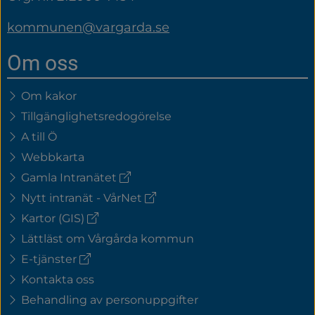
kommunen@vargarda.se
Om oss
Om kakor
Tillgänglighetsredogörelse
A till Ö
Webbkarta
(extern
Gamla Intranätet
länk)
(extern
Nytt intranät - VårNet
länk)
(extern
Kartor (GIS)
länk)
Lättläst om Vårgårda kommun
(extern
E-tjänster
länk)
Kontakta oss
Behandling av personuppgifter