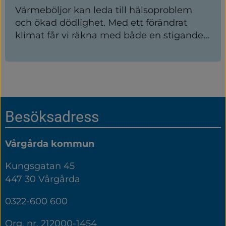
område.
Värmeböljor kan leda till hälsoproblem
och ökad dödlighet. Med ett förändrat
klimat får vi räkna med både en stigande
medeltemperatur och att värmeböljor blir
vanligare. Eftersom vi i Sverige inte är så
vana vid höga temperaturer kan vi få
negativa hälsoeffekter vid betydligt lägre
temperaturer än i till exempel Sydeuropa.
Sidfot
Besöksadress
Vårgårda kommun
Kungsgatan 45
447 30 Vårgårda
0322-600 600
Org. nr. 212000-1454