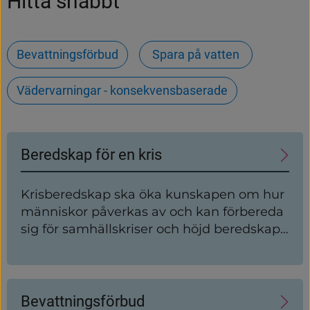
Hitta snabbt
Bevattningsförbud
Spara på vatten
Vädervarningar - konsekvensbaserade
Undersidor
Beredskap för en kris
Krisberedskap ska öka kunskapen om hur
människor påverkas av och kan förbereda
sig för samhällskriser och höjd beredskap,
ytterst krig. Här hittar du olika områden
som gäller beredskapen för olika
händelser.
Bevattningsförbud