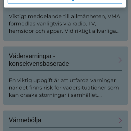
Viktigt meddelande till allmänheten, VMA,
förmedlas vanligtvis via radio, TV,
hemsidor och appar. Vid riktigt allvarliga
händelser används även utomhuslarm för
viktigt meddelande. Signalen kallas för
Hesa Fredrik. Utomhuslarmet, Hesa
Vädervarningar -
Fredrik, kan användas för beredskapslarm
konsekvensbaserade
och flyglarm om Sverige skulle råka i krig.
En viktig uppgift är att utfärda varningar
när det finns risk för vädersituationer som
kan orsaka störningar i samhället.
Systemet heter konsekvensbaserade
vädervarningar. Det ärvarningar som är
anpassade och utfärdas utifrån den
Värmebölja
påverkan som kan väntas i ett visst