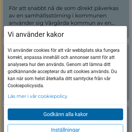
bäst behöver den.
För att snabbt nå de som direkt påverkas
av en samhällsstörning i kommunen
använder sig Vårgårda kommun av en
SMS-tjänst.
Vi använder kakor
Vi använder cookies för att vår webbplats ska fungera
Spara på vatten
korrekt, anpassa innehåll och annonser samt för att
analysera hur den används. Genom att lämna ditt
I genomsnitt använder varje person i
godkännande accepterar du att cookies används. Du
Sverige 140 liter vatten per dygn. Vi är
kan när som helst återkalla ditt samtycke från vår
vana vid att kunna använda vatten
Cookiepolicysida.
obegränsat. Under torka behöver vi
Läs mer i vår cookiepolicy
minska vårt användande av vatten genom
ett mer medvetet beteende. Här kommer
Godkänn alla kakor
några tips på hur du kan spara vatten i din
Utomhuslarm, Viktigt meddelande
vardag. Små ändringar i vardagen kan
till allmänheten och
göra stor skillnad.
Inställningar
myndighetsmeddelande