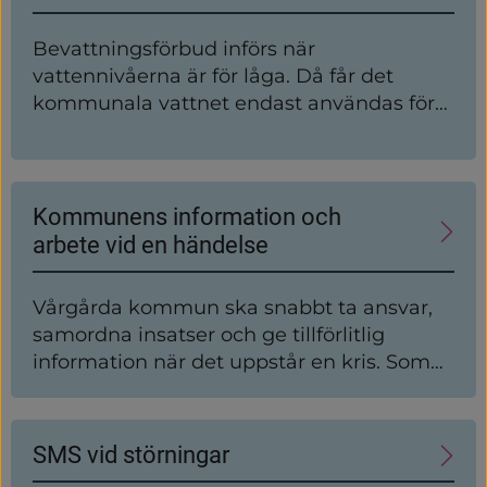
Bevattningsförbud införs när
vattennivåerna är för låga. Då får det
kommunala vattnet endast användas för
grundläggande hushållsbehov som
matlagning, dryck och hygien.
Kommunens information och
arbete vid en händelse
Vårgårda kommun ska snabbt ta ansvar,
samordna insatser och ge tillförlitlig
information när det uppstår en kris. Som
invånare i kommunen har du också ett
eget ansvar att hålla dig underrättad och
klara dig själv under en tid då kommunens
SMS vid störningar
resurser vid en kris först går till dem som