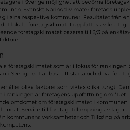
öretagare i Sverige möjlighet att bedöma företagskl
unen. Svenskt Näringsliv mäter företags uppleve
tag i sina respektive kommuner. Resultatet från en
 det lokala företagsklimatet uppfattas av företage
eende företagsklimatet baseras till 2/3 på enkätsv
kfaktorer.
n
ala företagsklimatet som är i fokus för rankingen. S
var i Sverige det är bäst att starta och driva företag
håller olika faktorer som viktas olika tungt. Den 
 i rankingen är företagens uppfattning om ”Det 
de omdömet om företagsklimatet i kommunen”. 
d annat: Service till företag, Tillämpning av lagar oc
ån kommunens verksamheter och Tillgång på arbe
 kompetens.