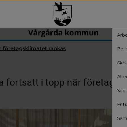
Arbe
r företagsklimatet rankas
Bo, 
Skol
Äldr
 fortsatt i topp när företagskl
Soci
Frit
Samh