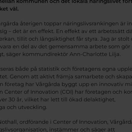
llan kommunen och det lokala näringslivet fort
et väl.
årgårda återigen toppar näringslivsrankingen är in
sig – det är en effekt. En effekt av ett arbetssätt dä
kan, tillit och långsiktighet får styra. Jag är stolt 
å vara en del av det gemensamma arbete som gör d
gt, säger kommundirektör Ann-Charlotte Lilja.
eras både på statistik och företagens egna upplev
tet. Genom att aktivt främja samarbete och skapa 
 företag har Vårgårda byggt upp en innovativ miljö
n Center of Innovation (COI) har företagen och 
r 30 år, vilket har lett till ökad delaktighet, 
ga och utveckling.
Nothall, ordförande i Center of Innovation, Vårgårda
gslivsorganisation, instämmer och säger att 