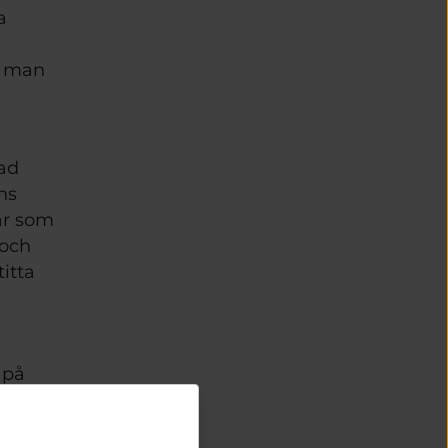
 
 
r man 
ad 
s 
r som 
och 
itta 
på 
r har 