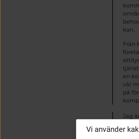
kommu
områd
behov
kan.
Från 
föret
attit
tjäns
en ko
vår mo
på fö
kompe
Jag är
att v
Vi använder kak
förstå