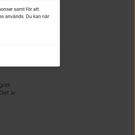
nonser samt för att
es används. Du kan när
lt. 
 i en 
 att 
lt – 
 våra 
ott 
et är 