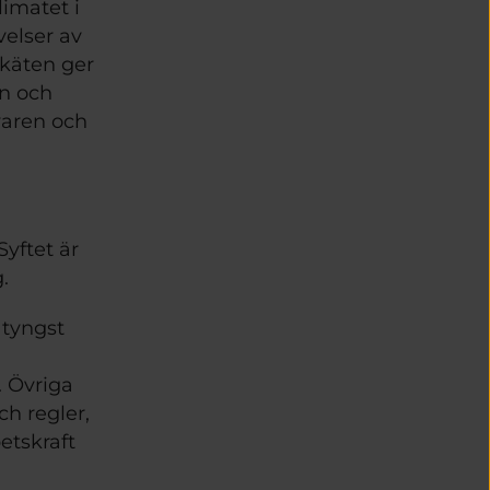
imatet i 
lser av 
käten ger 
n och 
aren och 
yftet är 
.
tyngst 
Övriga 
h regler, 
tskraft 