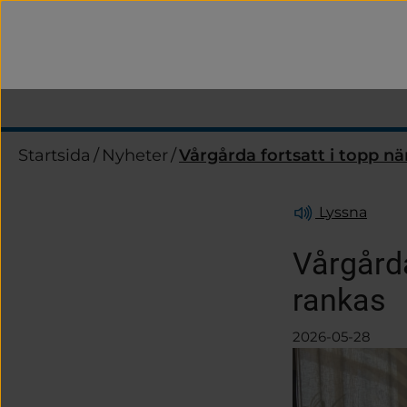
Startsida
/
Nyheter
/
Vårgårda fortsatt i topp nä
Lyssna
Vårgårda
rankas
2026-05-28