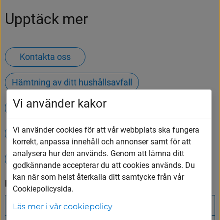
Upptäck mer
Kontakta oss
Hämtning av ditt hushållsavfall
Vi använder kakor
Öppettider på Tumbergs ÅVC
Vi använder cookies för att vår webbplats ska fungera
Våra utbildningar
Jobba hos oss
korrekt, anpassa innehåll och annonser samt för att
analysera hur den används. Genom att lämna ditt
Simhall - Badet
godkännande accepterar du att cookies används. Du
kan när som helst återkalla ditt samtycke från vår
Relaterad information
Cookiepolicysida.
Arbetsförmedlingen
Läs mer i vår cookiepolicy
(länk
till