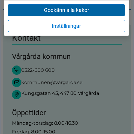
Handläggare för ekonomiskt bistånd
annan
Godkänn alla kakor
webbplats)
Inställningar
Kontakt
Vårgårda kommun
0322-600 600
kommunen@vargarda.se
Kungsgatan 45, 447 80 Vårgårda
Öppettider
Måndag-torsdag: 8.00-16.30
Fredag: 8.00-15.00