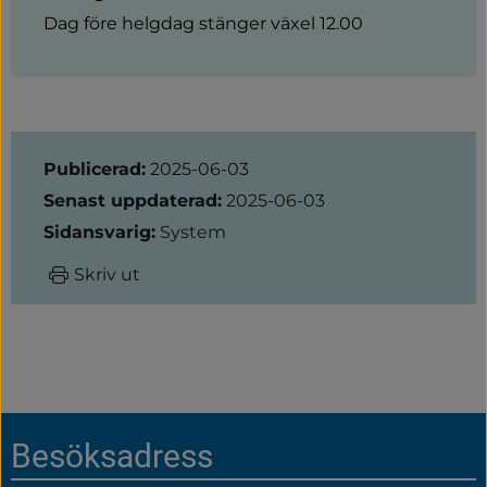
Dag före helgdag stänger växel 12.00
Sidinformation
Publicerad:
2025-06-03
Senast uppdaterad:
2025-06-03
Sidansvarig:
System
Skriv ut
Sidfot
Besöksadress