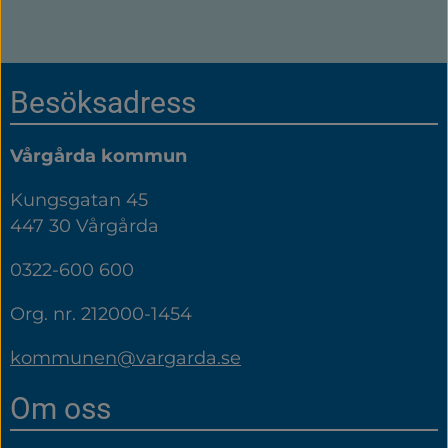
Sidfot
Besöksadress
Vårgårda kommun
Kungsgatan 45
447 30 Vårgårda
0322-600 600
Org. nr. 212000-1454
kommunen@vargarda.se
Om oss