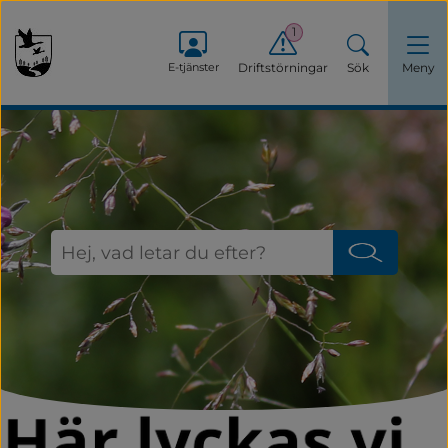
1
E-tjänster
Driftstörningar
Sök
Meny