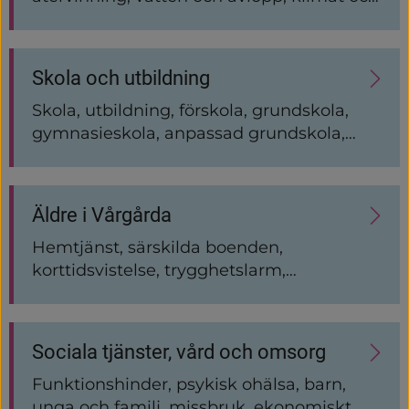
miljö, bostad och boendemiljö, djur och
husdjur, pågående byggprojekt
Skola och utbildning
Skola, utbildning, förskola, grundskola,
gymnasieskola, anpassad grundskola,
vuxenutbildning, musikskola, skolmat,
läsårstider
Äldre i Vårgårda
Hemtjänst, särskilda boenden,
korttidsvistelse, trygghetslarm,
dagverksamhet, mat och måltider,
ledsagning, färdtjänst, bostadsanpassning
Sociala tjänster, vård och omsorg
Funktionshinder, psykisk ohälsa, barn,
unga och familj, missbruk, ekonomiskt