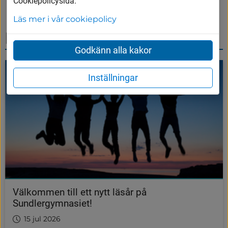
Cookiepolicysida.
Läs mer i vår cookiepolicy
Nyheter
Godkänn alla kakor
Inställningar
Välkommen till ett nytt läsår på
Sundlergymnasiet!
15 jul 2026