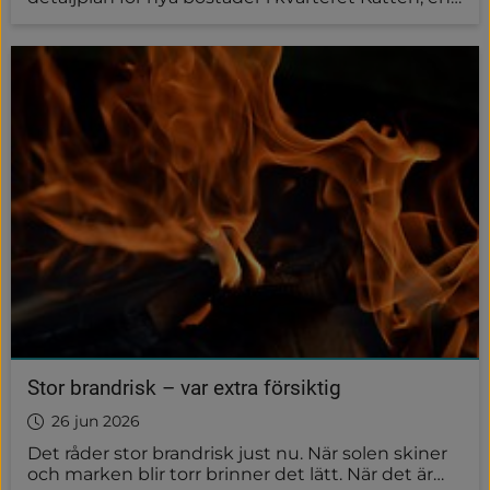
förlängning av Klövervägen i sydöstra delen av
Vårgårda tätort. Nu är detaljplanen utställd för
samråd vilket innebär möjlighet att ta del av och
lämna synpunkter på förslaget.
Stor brandrisk – var extra försiktig
26 jun 2026
Det råder stor brandrisk just nu. När solen skiner
och marken blir torr brinner det lätt. När det är