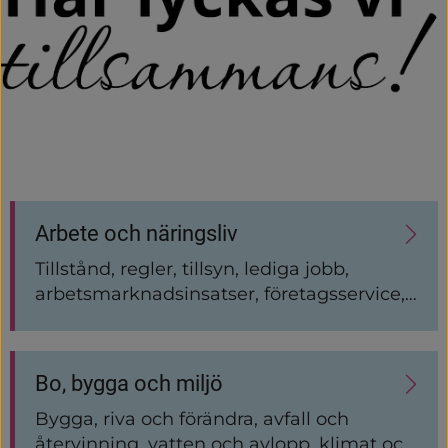
Startsida
Undersidor
Arbete och näringsliv
Tillstånd, regler, tillsyn, lediga jobb,
arbetsmarknadsinsatser, företagsservice,
upphandling, inköp.
Bo, bygga och miljö
Bygga, riva och förändra, avfall och
återvinning, vatten och avlopp, klimat och