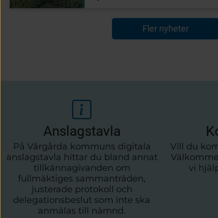
Klövervägen i sydöstra delen av 
detaljplanen utställd för samråd
att ta del av och lämna synpunkt
Fler nyheter
Anslagstavla
K
På Vårgårda kommuns digitala
Vill du ko
anslagstavla hittar du bland annat
Välkommen 
tillkännagivanden om
vi hjäl
fullmäktiges sammanträden,
justerade protokoll och
delegationsbeslut som inte ska
anmälas till nämnd.