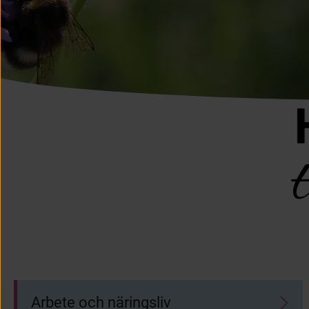
Startsida
Undersidor
Arbete och näringsliv