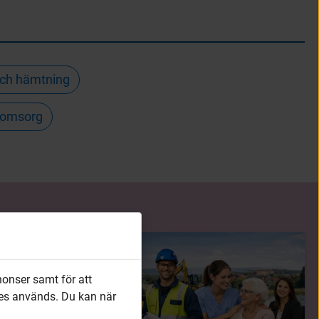
och hämtning
rnomsorg
nonser samt för att
es används. Du kan när