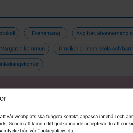
otokoll
Evenemang
Avgifter, abonnemang 
 i Vårgårda kommun
Timvikarier inom skola och ba
unledningskontor
or
 att vår webbplats ska fungera korrekt, anpassa innehåll och an
nds. Genom att lämna ditt godkännande accepterar du att cooki
 samtycke från vår Cookiepolicysida.