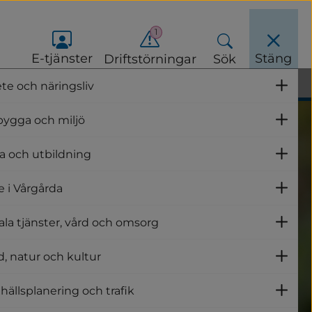
1
E-tjänster
Stäng
Driftstörningar
Sök
te och näringsliv
Un
Stäng meny
bygga och miljö
Un
a och utbildning
Un
e i Vårgårda
Un
ala tjänster, vård och omsorg
Un
id, natur och kultur
Un
ällsplanering och trafik
Un