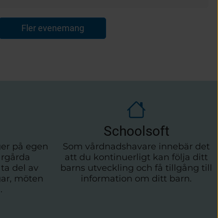
iklas Piensoho – en kväll med fördjupning, samtal
Fler evenemang
Schoolsoft
er på egen
Som vårdnadshavare innebär det
årgårda
att du kontinuerligt kan följa ditt
ta del av
barns utveckling och få tillgång till
ar, möten
information om ditt barn.
.