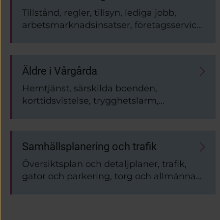
Tillstånd, regler, tillsyn, lediga jobb,
arbetsmarknadsinsatser, företagsservice,
upphandling, inköp.
Äldre i Vårgårda
Hemtjänst, särskilda boenden,
korttidsvistelse, trygghetslarm,
dagverksamhet, mat och måltider,
ledsagning, färdtjänst,
bostadsanpassning
Samhällsplanering och trafik
Översiktsplan och detaljplaner, trafik,
gator och parkering, torg och allmänna
platser.