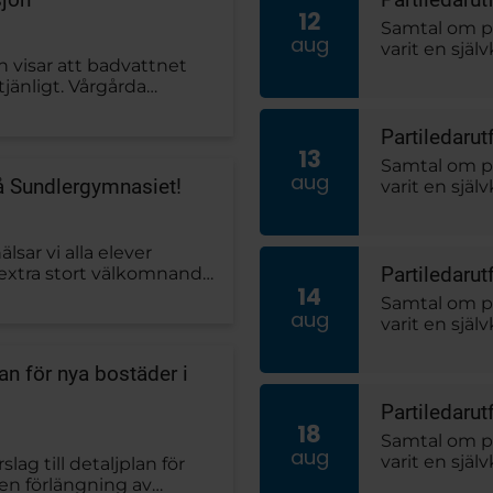
12
Samtal om po
aug
varit en själ
n visar att badvattnet
partiledarut
tjänligt. Vårgårda
Mohamsson u
lls nya prover visar att
kväll med fö
Datum
Partiledaru
13
Samtal om po
aug
på Sundlergymnasiet!
varit en själ
Kristdemokra
Dobers och N
och musik.
lsar vi alla elever
Datum
Partiledarut
t extra stort välkomnande
14
iderna för
Samtal om po
aug
varit en sjä
Centerpartie
utfrågarna J
an för nya bostäder i
fördjupning,
Datum
Partiledaru
18
Samtal om po
aug
varit en sjä
ag till detaljplan för
Vänsterparti
 en förlängning av