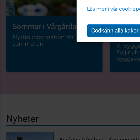
Läs mer i vår cookiep
Sommar i Vårgårda
Följ by
Godkänn alla kakor
äldreb
Nyttig information för
sommaren
Vi bygge
Följ nyh
byggaka
Nyheter
Avrådan från bad i Kvinnestad