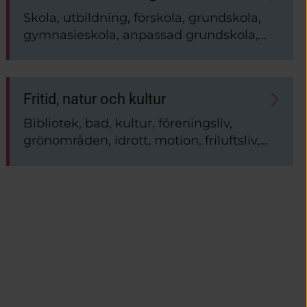
Skola, utbildning, förskola, grundskola,
gymnasieskola, anpassad grundskola,
vuxenutbildning, musikskola, skolmat,
läsårstider
Fritid, natur och kultur
Bibliotek, bad, kultur, föreningsliv,
grönområden, idrott, motion, friluftsliv,
mötesplatser