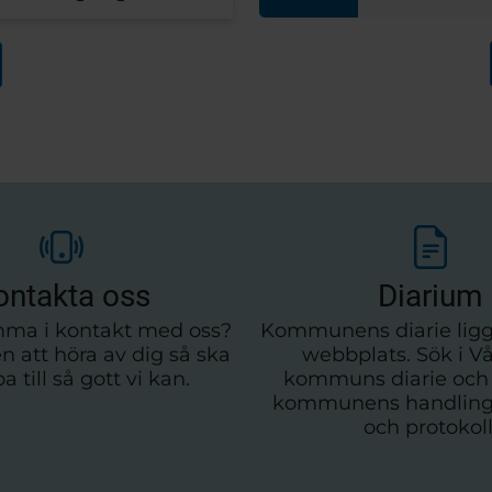
Dobers och N
Vårgårda tätort. Nu är
och musik.
 vilket innebär möjlighet
er på förslaget.
ontakta oss
Diarium
mma i kontakt med oss?
Kommunens diarie ligg
att höra av dig så ska
webbplats. Sök i V
pa till så gott vi kan.
kommuns diarie och 
kommunens handling
och protokoll