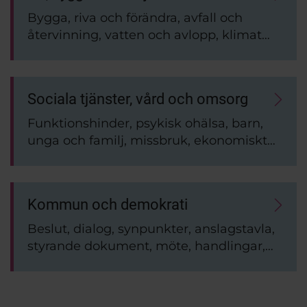
Bygga, riva och förändra, avfall och
återvinning, vatten och avlopp, klimat
och miljö, bostad och boendemiljö, djur
och husdjur, pågående byggprojekt
Sociala tjänster, vård och omsorg
Funktionshinder, psykisk ohälsa, barn,
unga och familj, missbruk, ekonomiskt
stöd, hälso- och sjukvård, brottsoffer,
integration
Kommun och demokrati
Beslut, dialog, synpunkter, anslagstavla,
styrande dokument, möte, handlingar,
styrning, press, trygghet, säkerhet,
störningar, kris, beredskap.