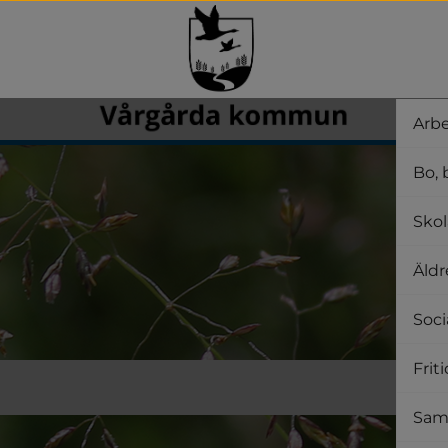
Arbe
Bo, 
Skol
Äldr
Soci
Frit
Samh