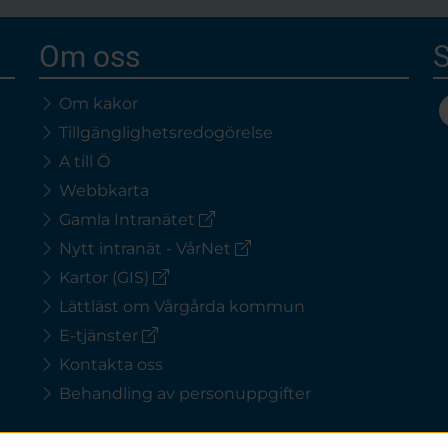
Om oss
S
Om kakor
Tillgänglighetsredogörelse
A till Ö
Webbkarta
(extern
Gamla Intranätet
länk)
(extern
Nytt intranät - VårNet
länk)
(extern
Kartor (GIS)
länk)
Lättläst om Vårgårda kommun
(extern
E-tjänster
länk)
Kontakta oss
Behandling av personuppgifter