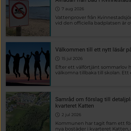
7 aug 2026
Vattenprover från Kvinnestadsjö
vid den officiella badplatsen är o
kommun avråder därför från bad ti
vattenkvaliteten har förbättrats.
Välkommen till ett nytt läsår 
15 jul 2026
Efter ett välförtjänt sommarlov hä
välkomna tillbaka till skolan. Et
till våra nya ettor. Här hittar du t
uppstartsdagen 18 augusti.
Samråd om förslag till detaljpl
kvarteret Katten
2 jul 2026
Kommunen har tagit fram ett försl
nya bostäder i kvarteret Katten,