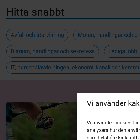
Hitta snabbt
Avfall och återvinning
Möten, handlingar och pr
Diarium, handlingar och sekretess
Lediga jobb
IT, personalavdelningen, ekonomi, kansli och komm
Vi använder kak
Vi använder cookies för
analysera hur den anvä
som helst återkalla ditt