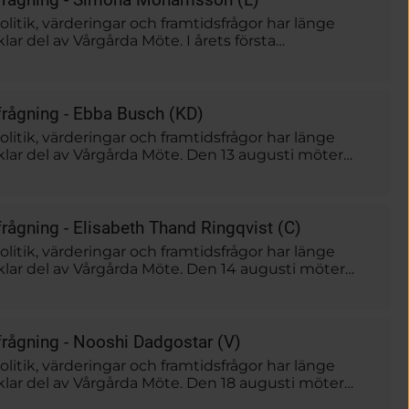
litik, värderingar och framtidsfrågor har länge
vklar del av Vårgårda Möte. I årets första
frågning möter Liberalernas partiledare Simona
tfrågarna Jenny Dobers och Niklas Piensoho – en
rdjupning, samtal och musik.
tfrågning - Ebba Busch (KD)
litik, värderingar och framtidsfrågor har länge
vklar del av Vårgårda Möte. Den 13 augusti möter
ternas partiledare Ebba Busch utfrågarna Jenny
iklas Piensoho – en kväll med fördjupning, samtal
frågning - Elisabeth Thand Ringqvist (C)
litik, värderingar och framtidsfrågor har länge
lvklar del av Vårgårda Möte. Den 14 augusti möter
ts partiledare Elisabeth Thand Ringqvist
enny Dobers och Niklas Piensoho – en kväll med
 samtal och musik.
tfrågning - Nooshi Dadgostar (V)
litik, värderingar och framtidsfrågor har länge
lvklar del av Vårgårda Möte. Den 18 augusti möter
ets partiledare Nooshi Dadgostar utfrågarna Jenny