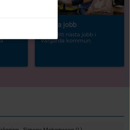
Lediga jobb
Hitta ditt nästa jobb i
da
Vårgårda kommun.
tfrågning - Simona Mohamsson (L)