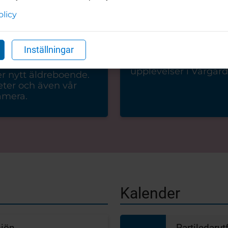
olicy
gget av vårt nya
Turistinformation
Inställningar
oende
Tips, sevärdheter och
upplevelser i Vårgår
r nytt äldreboende.
eter och även vår
mera.
Kalender
Datum
sjön
Partiledaru