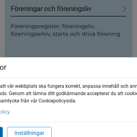
Föreningar och föreningsliv
Föreningsregister, föreningsliv,
föreningsarkiv, starta och driva förening
or
Kultur och evenemang
 att vår webbplats ska fungera korrekt, anpassa innehåll och an
Event, sevärdheter och utställningar
nds. Genom att lämna ditt godkännande accepterar du att cooki
 samtycke från vår Cookiepolicysida.
olicy
Inställningar