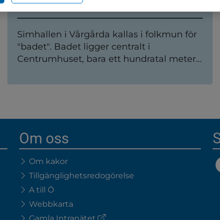
Simhall - Badet
Simhallen i Vårgårda kallas i folkmun för
"badet". Badet ligger centralt i
Centrumhuset, bara ett hundratal meter
från stationen. Här kan alla bada, både
spädbarn och äldre, skolklasser och
motionärer.
Om oss
S
Om kakor
Tillgänglighetsredogörelse
A till Ö
Webbkarta
(extern
Gamla Intranätet