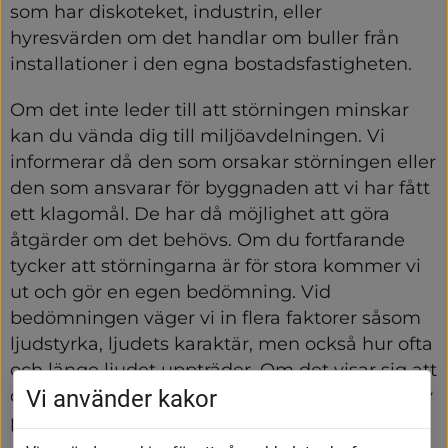
som har diskoteket, industrin, eller 
hyresvärden om det handlar om buller från 
installationer i den egna bostadsfastigheten.
Om det inte leder till att störningen minskar 
kan du vända dig till miljöavdelningen. Vi 
informerar då den som orsakar störningen eller 
den som ansvarar för byggnaden att vi har fått 
ett klagomål. De har då möjlighet att göra 
åtgärder om det behövs. Om du fortfarande 
tycker att störningarna är för stora kommer vi 
ut och gör en egen bedömning. Vid 
bedömningen väger vi in flera faktorer såsom 
ljudstyrka, ljudets karaktär, men också hur ofta 
och länge ljudet uppträder. Om det visar sig att 
Vi använder kakor
det finns risk för störningar så kan vi ställa krav 
på utredningar och åtgärder.