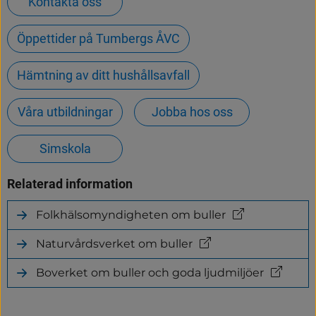
Kontakta oss
Öppettider på Tumbergs ÅVC
Hämtning av ditt hushållsavfall
Våra utbildningar
Jobba hos oss
Simskola
Relaterad information
Folkhälsomyndigheten om buller
(länk
till
Naturvårdsverket om buller
annan
(länk
webbplats)
till
Boverket om buller och goda ljudmiljöer
annan
(länk
webbplats)
till
annan