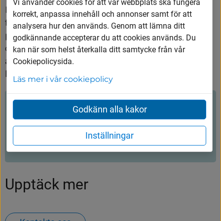
Vi använder cookies för att vår webbplats ska fungera
Har du en bostadsrätt har du ett eget ansvar 
korrekt, anpassa innehåll och annonser samt för att
för att åtgärda problemen. Kommer inte 
analysera hur den används. Genom att lämna ditt
problemen från din egen bostad bör du vända 
godkännande accepterar du att cookies används. Du
dig till föreningens styrelse. Föreningen kan 
kan när som helst återkalla ditt samtycke från vår
anlita en konsult eller byggfirma som kan 
Cookiepolicysida.
hjälpa till med att rätta till problemen.
Läs mer i vår cookiepolicy
Hjälpte innehållet dig?
Godkänn alla kakor
Inställningar
Ja
Nej
Upptäck mer