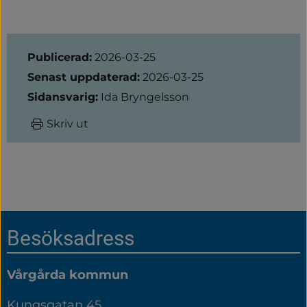
Sidinformation
Publicerad:
2026-03-25
Senast uppdaterad:
2026-03-25
Sidansvarig:
Ida Bryngelsson
Skriv ut
Sidfot
Besöksadress
Vårgårda kommun
Kungsgatan 45