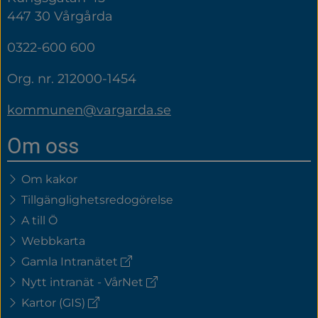
447 30 Vårgårda
0322-600 600
Org. nr. 212000-1454
kommunen@vargarda.se
Om oss
Om kakor
Tillgänglighetsredogörelse
A till Ö
Webbkarta
(extern
Gamla Intranätet
länk)
(extern
Nytt intranät - VårNet
länk)
(extern
Kartor (GIS)
länk)