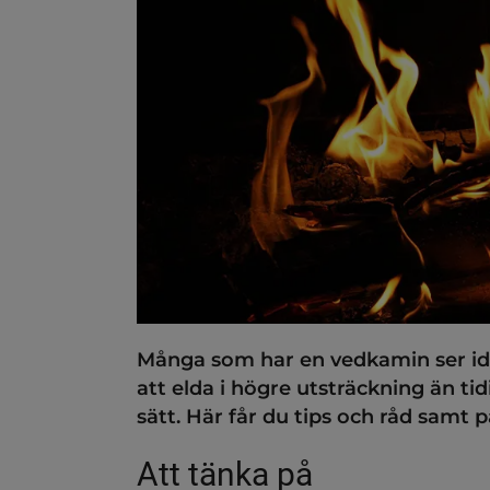
ndersidor för Bostäder
ndersidor för Bygga, riva o
ndersidor för Djur och hus
dersidor för Energi, miljö
ndersidor för Energi- och 
Många som har en vedkamin ser ida
att elda i högre utsträckning än tidi
sätt. Här får du tips och råd samt på
Att tänka på