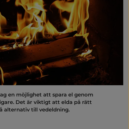
ch förändra
djur
 och klimat
klimatrådgivare
g en möjlighet att spara el genom 
gare. Det är viktigt att elda på rätt 
 alternativ till vedeldning.