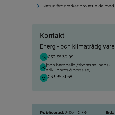
Naturvårdsverket om att elda med
(länk
till
annan
webbplats)
Kontakt
Energi- och klimatrådgivare
033-35 30 99
john.hamnelid@boras.se, hans-
erik.linnros@boras.se,
033-35 31 69
Sidinformation
Publicerad:
2023-10-06
Sida