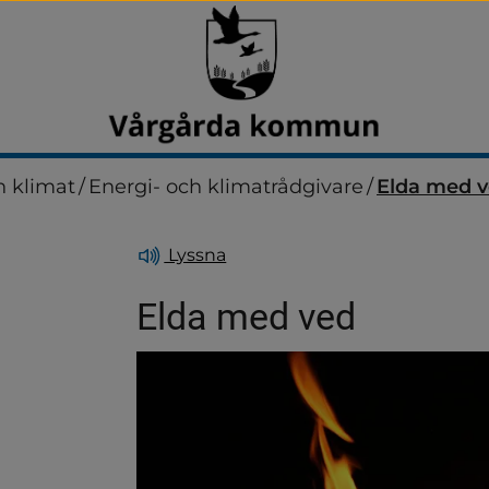
h klimat
/
Energi- och klimatrådgivare
/
Elda med 
Lyssna
Elda med ved
dersidor för Avfall och åt
dersidor för Boendemiljö, 