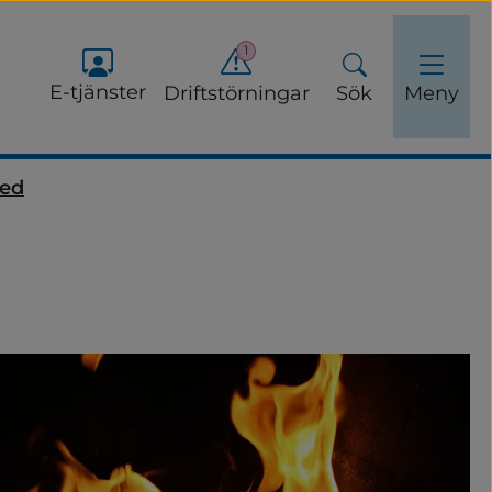
1
E-tjänster
Driftstörningar
Sök
Meny
ved
ervinning
buller och luftkvalitet