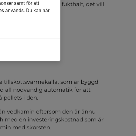
nonser samt för att
älpt mått och ca 20% fukthalt, det vill 
es används. Du kan när
 ca 65 kWh
 tillskottsvärmekälla, som är byggd 
d all nödvändig automatik för att 
 pellets i den.
 än vedkamin eftersom den är ännu 
och med en investeringskostnad som är 
kamin med skorsten.