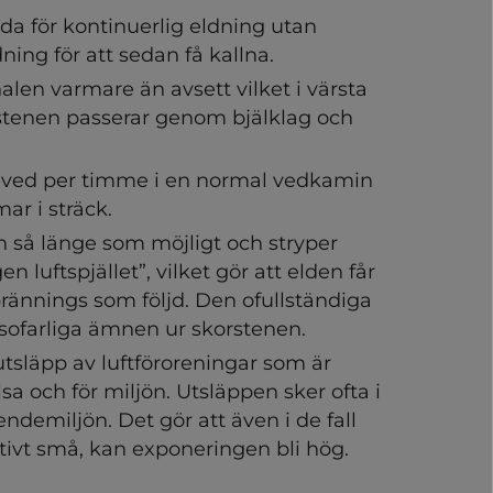
 för kontinuerlig eldning utan 
ing för att sedan få kallna.
alen varmare än avsett vilket i värsta 
rstenen passerar genom bjälklag och 
g ved per timme i en normal vedkamin 
h hälsa
ar i sträck.
n så länge som möjligt och stryper 
en luftspjället”, vilket gör att elden får 
brännings som följd. Den ofullständiga 
vlopp
sofarliga ämnen ur skorstenen.
utsläpp av luftföroreningar som är 
a och för miljön. Utsläppen sker ofta i 
oendemiljön. Det gör att även i de fall 
ativt små, kan exponeringen bli hög.