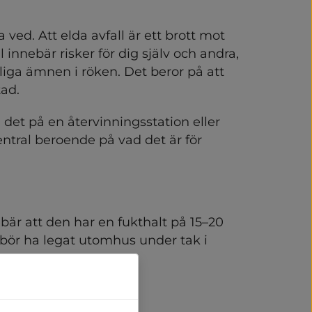
 ved. Att elda avfall är ett brott mot 
 innebär risker för dig själv och andra, 
iga ämnen i röken. Det beror på att 
tad.
a det på en återvinningsstation eller 
ntral beroende på vad det är för 
är att den har en fukthalt på 15–20 
bör ha legat utomhus under tak i 
veden?