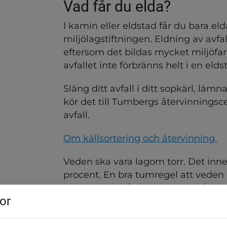
Vad får du elda?
I kamin eller eldstad får du bara elda
miljölagstiftningen. Eldning av avfall
eftersom det bildas mycket miljöfarl
avfallet inte förbränns helt i en elds
Släng ditt avfall i ditt sopkärl, lämn
kör det till Tumbergs återvinningsce
avfall.
Om källsortering och återvinning.
Veden ska vara lagom torr. Det inneb
procent. En bra tumregel att veden 
minst ett halvår och gärna ett år.
or
Hur mycket energi ger 