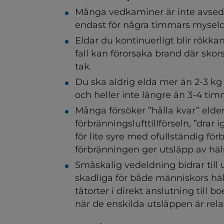
Många vedkaminer är inte avsedda
endast för några timmars myseldn
Eldar du kontinuerligt blir rökkan
fall kan förorsaka brand där sko
tak.
Du ska aldrig elda mer än 2-3 k
ndersidor för Livsmedel oc
och heller inte längre än 3-4 timm
Många försöker ”hålla kvar” elde
förbränningslufttillförseln, ”drar ig
för lite syre med ofullständig för
ndersidor för Vatten och a
förbränningen ger utsläpp av häl
Småskalig vedeldning bidrar till 
skadliga för både människors häls
tätorter i direkt anslutning till b
när de enskilda utsläppen är rel