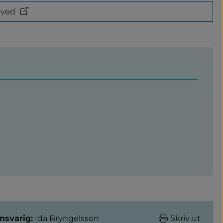
 ved
nsvarig:
Ida Bryngelsson
Skriv ut