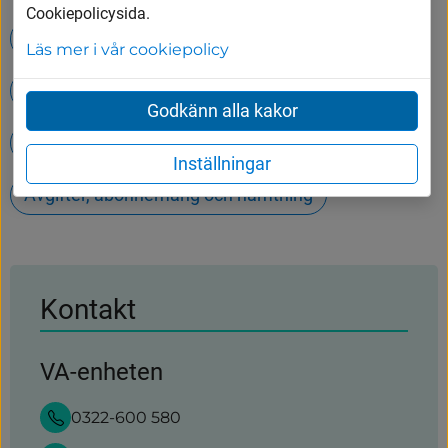
Cookiepolicysida.
Timvikarier inom skola och barnomsorg
Läs mer i vår cookiepolicy
Öppettider på Tumbergs ÅVC
Godkänn alla kakor
Babysim och babybad
Inställningar
Avgifter, abonnemang och hämtning
Kontakt
VA-enheten
0322-600 580