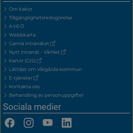
Om kakor
Tillgänglighetsredogörelse
A till Ö
Webbkarta
(extern
Gamla Intranätet
länk)
(extern
Nytt intranät - VårNet
länk)
(extern
Kartor (GIS)
länk)
Lättläst om Vårgårda kommun
(extern
E-tjänster
länk)
Kontakta oss
Behandling av personuppgifter
Sociala medier
Facebook
Instagram
YouTube
LinkedIn
(länk
(länk
(länk
(länk