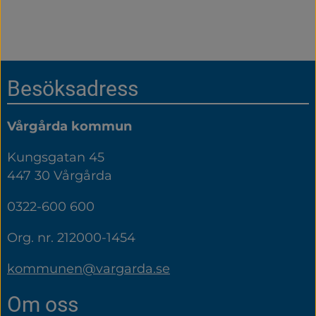
Sidfot
Besöksadress
Vårgårda kommun
Kungsgatan 45
447 30 Vårgårda
0322-600 600
Org. nr. 212000-1454
kommunen@vargarda.se
Om oss