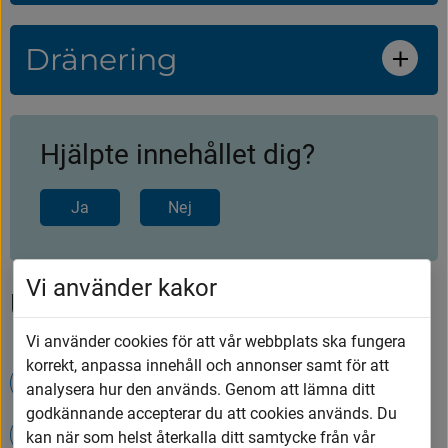
Dränering
Hjälpte innehållet dig?
Ja
Nej
Vi använder kakor
Upptäck mer
Vi använder cookies för att vår webbplats ska fungera
korrekt, anpassa innehåll och annonser samt för att
Avgifter och abonnemang för renhållning
analysera hur den används. Genom att lämna ditt
godkännande accepterar du att cookies används. Du
Avfall och återvinning
kan när som helst återkalla ditt samtycke från vår