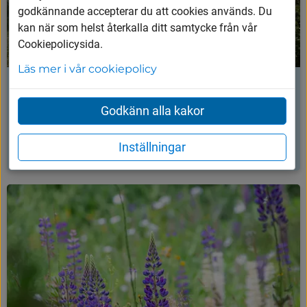
godkännande accepterar du att cookies används. Du
kan när som helst återkalla ditt samtycke från vår
Cookiepolicysida.
Läs mer i vår cookiepolicy
Bevattning och bevattningsförbud
Godkänn alla kakor
Bevattning kan behövas – men följ alltid
eventuella bevattningsförbud för att
spara vatten och skydda miljön.
Inställningar