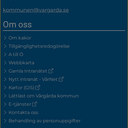
kommunen@vargarda.se
Om oss
Om kakor
Tillgänglighetsredogörelse
A till Ö
Webbkarta
(extern
Gamla Intranätet
länk)
(extern
Nytt intranät - VårNet
länk)
(extern
Kartor (GIS)
länk)
Lättläst om Vårgårda kommun
(extern
E-tjänster
länk)
Kontakta oss
Behandling av personuppgifter