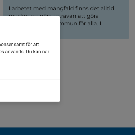
I arbetet med mångfald finns det alltid
mycket att göra i strävan att göra
Vårgårda till en kommun för alla. I
Vårgårda kommun ska alla som arbetar
här stå upp för kommunens
nonser samt för att
gemensamma värdegrund, för de
es används. Du kan när
mänskliga rättigheterna och för allas rätt
att få lov att älska vem man vill.