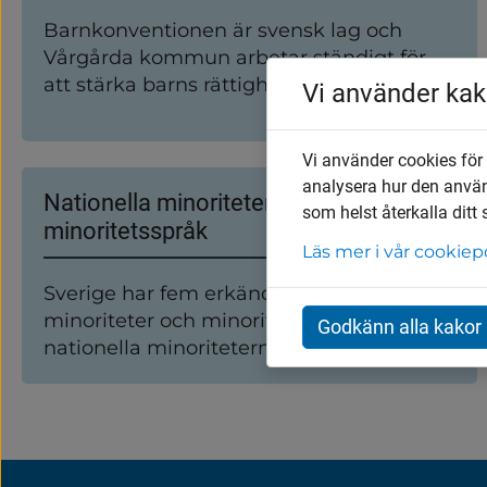
Barnkonventionen är svensk lag och
Vårgårda kommun arbetar ständigt för
att stärka barns rättigheter.
Vi använder kak
Vi använder cookies för
analysera hur den anvä
Nationella minoriteter och
som helst återkalla ditt
minoritetsspråk
Läs mer i vår cookiep
Sverige har fem erkända nationella
minoriteter och minoritetsspråk. De
Godkänn alla kakor
nationella minoriteterna är judar, romer,
samer, sverigefinnar och tornedalingar.
Minoritetsspråken är jiddisch, romani
chib, samiska, finska och meänkieli.