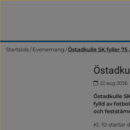
Startsida
/
Evenemang
/
Östadkulle SK fyller 75 
Östadkul
Datum
22 aug 2026
Östadkulle SK
fylld av fotbol
och feststäm
Kl. 10 starta