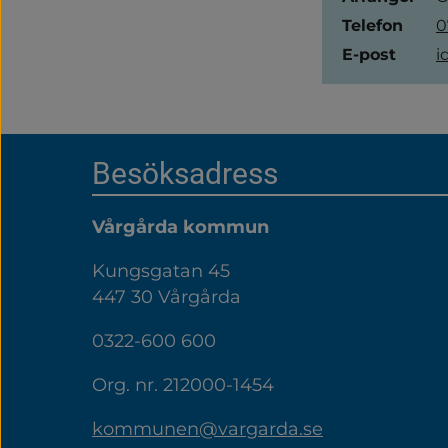
Telefon
0
E-post
i
Sidfot
Besöksadress
Vårgårda kommun
Kungsgatan 45
447 30 Vårgårda
0322-600 600
Org. nr. 212000-1454
kommunen@vargarda.se