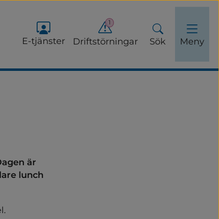
1
E-tjänster
Driftstörningar
Sök
Meny
agen är 
lare lunch 
. 