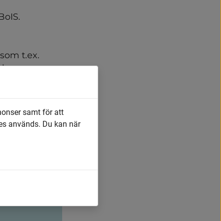
BoIS.
om t.ex. 
n kommer 
nonser samt för att
es används. Du kan när