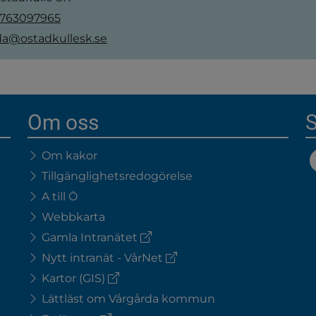
763097965
da@ostadkullesk.se
Om oss
S
Om kakor
Tillgänglighetsredogörelse
A till Ö
Webbkarta
(extern
Gamla Intranätet
länk)
(extern
Nytt intranät - VårNet
länk)
(extern
Kartor (GIS)
länk)
Lättläst om Vårgårda kommun