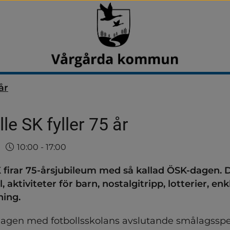
år
le SK fyller 75 år
Tid
till
10:00
‐
17:00
 firar 75-årsjubileum med så kallad ÖSK-dagen. D
l, aktiviteter för barn, nostalgitripp, lotterier, enk
ning.
r dagen med fotbollsskolans avslutande smålagsspel