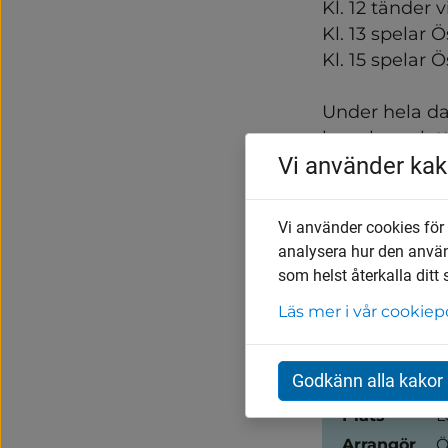
Kl. 12 tänder v
Kl. 13 spelar
Kl. 15 spelar 
Under hela dag
hoppborg, lot
Vi använder kak
vi även ha en 
Välkomna!
Vi använder cookies för
analysera hur den anvä
som helst återkalla ditt
Läs mer i vår cookiep
Evenemangsi
Datum
2
Godkänn alla kakor
Tid
1
Plats
L
Arrangör
Ö