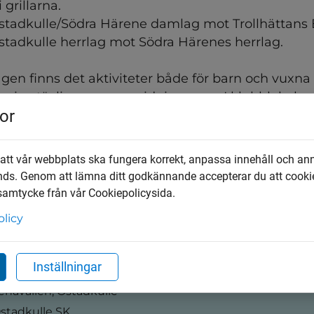
i grillarna.
 Östadkulle/Södra Härene damlag mot Trollhättans 
Östadkulle herrlag mot Södra Härenes herrlag. 
en finns det aktiviteter både för barn och vuxna s
terier, tävlingar, ponnyridning m.m. I klubblokale
or
utställning om klubbens historia.
 att vår webbplats ska fungera korrekt, anpassa innehåll och an
nds. Genom att lämna ditt godkännande accepterar du att cooki
 samtycke från vår Cookiepolicysida.
olicy
nformation
2 aug 2026
Inställningar
till
0:00
–
17:00
enavallen, Östadkulle
stadkulle SK