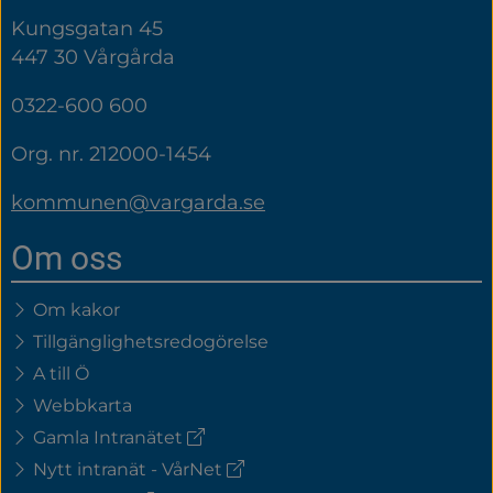
Kungsgatan 45
447 30 Vårgårda
0322-600 600
Org. nr. 212000-1454
kommunen@vargarda.se
Om oss
Om kakor
Tillgänglighetsredogörelse
A till Ö
Webbkarta
(extern
Gamla Intranätet
länk)
(extern
Nytt intranät - VårNet
länk)