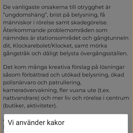
De vanligaste orsakerna till otrygghet är 
”ungdomshäng”, brist på belysning, få 
människor i rörelse samt skadegörelse. 
Återkommande problemområden som 
nämndes är stationsområdet och gångtunneln 
dit, Klockarebolet/Klocket, samt mörka 
gångstråk och dåligt belysta övergångsställen.
Det kom många kreativa förslag på lösningar 
såsom förbättrad och utökad belysning, ökad 
polisnärvaro och patrullering, 
kameraövervakning, fler vuxna ute (t.ex. 
nattvandrare) och mer liv och rörelse i centrum 
(butiker, aktiviteter).
Än en gång tack till er som tog er tid att svara! 
Vi använder kakor
Era svar kommer att komma till god hjälp i 