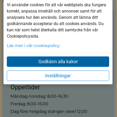
trygghetsarbetet i Vårgårda kommun!
Vi använder cookies för att vår webbplats ska fungera
korrekt, anpassa innehåll och annonser samt för att
analysera hur den används. Genom att lämna ditt
Kontakt
godkännande accepterar du att cookies används. Du
kan när som helst återkalla ditt samtycke från vår
Cookiepolicysida.
Vårgårda kommun
Läs mer i vår cookiepolicy
0322-600 600
kommunen@vargarda.se
Godkänn alla kakor
Kungsgatan 45, 447 80 Vårgårda
Inställningar
Öppettider
Måndag-torsdag: 8.00-16.30
Fredag: 8.00-15.00
Dag före helgdag stänger växel 12.00