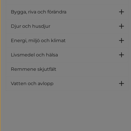
U
Bygga, riva och förändra
U
Djur och husdjur
U
Energi, miljö och klimat
Un
Livsmedel och hälsa
U
Remmene skjutfält
Vatten och avlopp
U