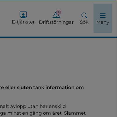
1
E-tjänster
Driftstörningar
Sök
Meny
e eller sluten tank information om 
ervinning
alt avlopp utan har enskild 
abonnemang och hämtning
ga minst en gång om året. Slammet 