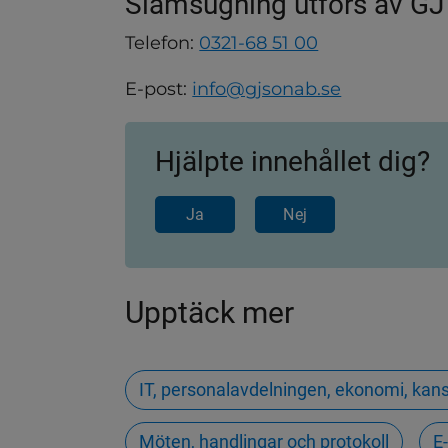
Slamsugning utförs av GJ
Telefon: 
0321-68 51 00
E-post: 
info@gjsonab.se
Hjälpte innehållet dig?
Ja
Nej
Upptäck mer
IT, personalavdelningen, ekonomi, ka
Möten, handlingar och protokoll
E