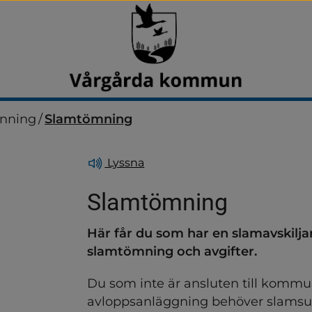
inning
/
Slamtömning
Lyssna
Slamtömning
Här får du som har en slamavskiljar
dersidor för Avfall och åt
slamtömning och avgifter.
Du som inte är ansluten till kommun
ndersidor för Avgifter, 
avloppsanläggning behöver slamsu