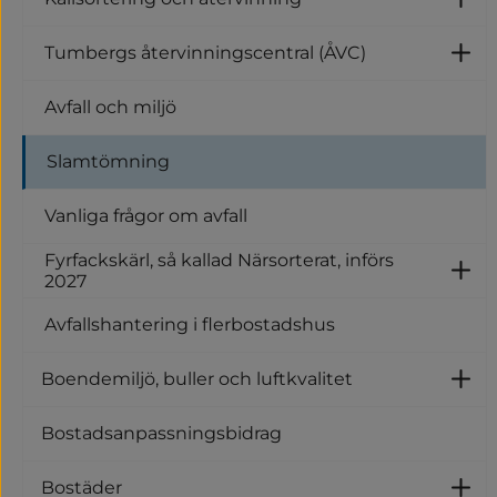
U
Tumbergs återvinningscentral (ÅVC)
U
Avfall och miljö
Slamtömning
Vanliga frågor om avfall
Fyrfackskärl, så kallad Närsorterat, införs
Un
2027
Avfallshantering i flerbostadshus
Boendemiljö, buller och luftkvalitet
Un
Bostadsanpassningsbidrag
Bostäder