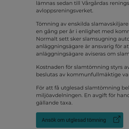
ndersidor för Källsortering
lämnas sedan till Vårgårdas renings
avloppsreningsverket. 
ndersidor för Tumbergs åt
Tömning av enskilda slamavskiljare 
en gång per år i enlighet med komm
Normalt sett sker slamsugning aut
anläggningsägare är ansvarig för a
anläggningsägare aviseras om slam
Kostnaden för slamtömning styrs a
dersidor för Fyrfackskärl, 
beslutas av kommunfullmäktige var
För att få utglesad slamtömning beh
miljöavdelningen. En avgift för han
dersidor för Boendemiljö, 
gällande taxa.
Ansök om utglesad tömning
(Länk
till