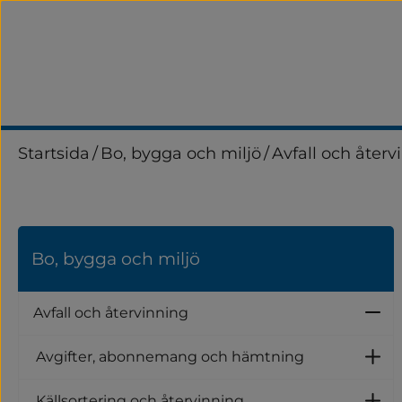
Startsida
/
Bo, bygga och miljö
/
Avfall och återv
Bo, bygga och miljö
Avfall och återvinning
Un
Avgifter, abonnemang och hämtning
U
Källsortering och återvinning