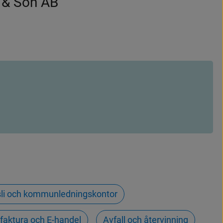
 & Son AB
nsli och kommunledningskontor
-faktura och E-handel
Avfall och återvinning