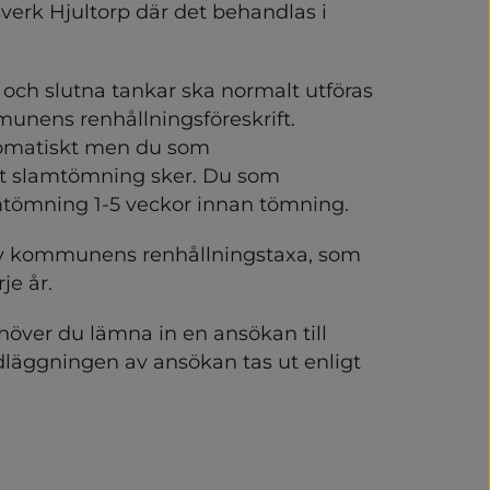
 och återvinning
verk Hjultorp där det behandlas i 
ervinningscentral (ÅVC)
och slutna tankar ska normalt utföras 
unens renhållningsföreskrift. 
omatiskt men du som 
tt slamtömning sker. Du som 
tömning 1-5 veckor innan tömning.
v kommunens renhållningstaxa, som 
så kallad Närsorterat, infö
je år.
över du lämna in en ansökan till 
dläggningen av ansökan tas ut enligt 
buller och luftkvalitet