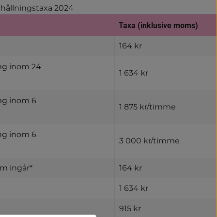
nhållningstaxa 2024
Taxa (inklusive moms)
164 kr
ng inom 24
1 634 kr
ng inom 6
1 875 kr/timme
ng inom 6
3 000 kr/timme
om ingår*
164 kr
1 634 kr
915 kr