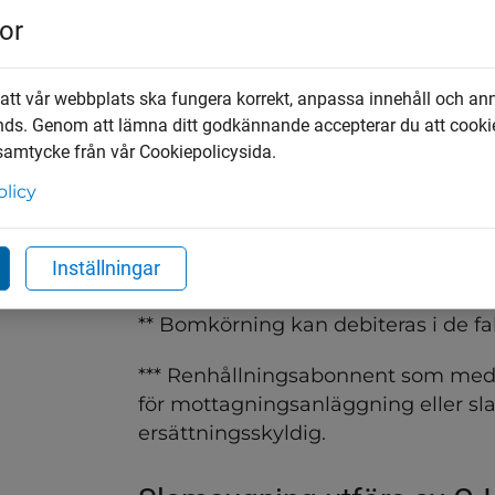
or
Tömning av fosforfälla
Tömning av minireningsverk
 att vår webbplats ska fungera korrekt, anpassa innehåll och an
Tömning av mobil tank (exempelvis ba
nds. Genom att lämna ditt godkännande accepterar du att cooki
 samtycke från vår Cookiepolicysida.
Bomkörning**
olicy
Felaktigt avfall
* Om extra slanglängd medför extra 
Inställningar
utrustning har entreprenören rätt a
** Bomkörning kan debiteras i de fal
*** Renhållningsabonnent som med 
för mottagningsanläggning eller sl
ersättningsskyldig.