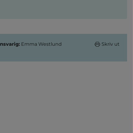
nsvarig:
Emma Westlund
Skriv ut