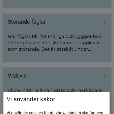
Störande fåglar
När fåglar blir för många och bygger bo i
närheten av människor kan de upplevas
som störande. Det är särskilt under
fåglarnas häckningsperiod mellan mars
och juni som de oftast stör mest.
Vildsvin
Vildsvin blir allt vanligare och markägare
bör samarbeta för att hålla nere
Vi använder kakor
populationen. Vildsvin är skygga och ses
sällan i dagsljus. De bökar i marken i jakt
Vi använder cookies för att vår webbplats ska fungera