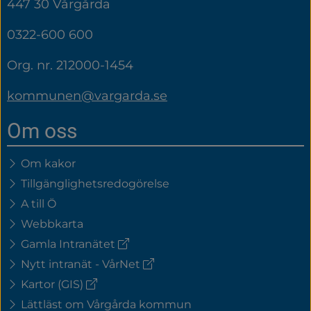
447 30 Vårgårda
0322-600 600
Org. nr. 212000-1454
kommunen@vargarda.se
Om oss
Om kakor
Tillgänglighetsredogörelse
A till Ö
Webbkarta
(extern
Gamla Intranätet
länk)
(extern
Nytt intranät - VårNet
länk)
(extern
Kartor (GIS)
länk)
Lättläst om Vårgårda kommun