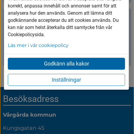
på ätbara växtdelar, skrubbar och vältrar
korrekt, anpassa innehåll och annonser samt för att
sig i lera.
analysera hur den används. Genom att lämna ditt
Viltvård och skyddsjakt
godkännande accepterar du att cookies används. Du
kan när som helst återkalla ditt samtycke från vår
Cookiepolicysida.
I Vårgårda finns ett rikt djurliv som lever i
våra barrskogar, lövskogar och på andra
Läs mer i vår cookiepolicy
platser. De är viktiga för den biologiska
mångfalden, men kan också skapa
Godkänn alla kakor
störningar om de kommer nära
tätbebyggt område eller odlad mark.
Inställningar
Sidfot
Besöksadress
Vårgårda kommun
Kungsgatan 45