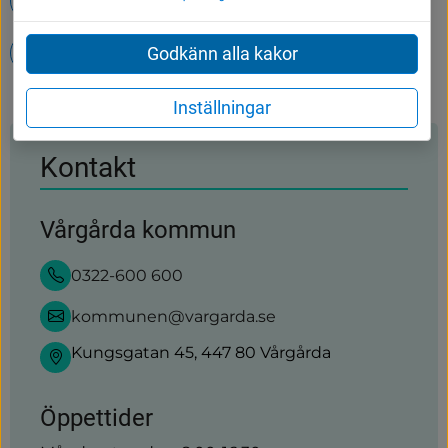
Evenemang
Simskola
Tumbergs återvinningscentral (ÅVC)
Godkänn alla kakor
Inställningar
Kontakt
Vårgårda kommun
0322-600 600
kommunen@vargarda.se
Kungsgatan 45, 447 80 Vårgårda
Öppettider