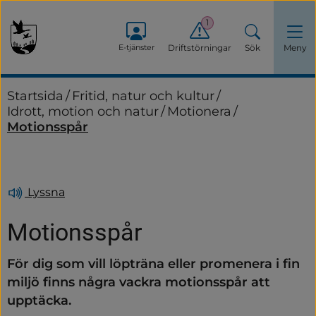
1
E-tjänster
Driftstörningar
Sök
Meny
Startsida
/
Fritid, natur och kultur
/
Idrott, motion och natur
/
Motionera
/
Motionsspår
Lyssna
Motionsspår
För dig som vill löpträna eller promenera i fin 
miljö finns några vackra motionsspår att 
upptäcka.