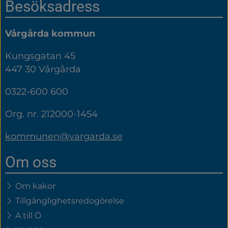
Sidfot
Besöksadress
Vårgårda kommun
Kungsgatan 45
447 30 Vårgårda
0322-600 600
Org. nr. 212000-1454
kommunen@vargarda.se
Om oss
Om kakor
Tillgänglighetsredogörelse
A till Ö