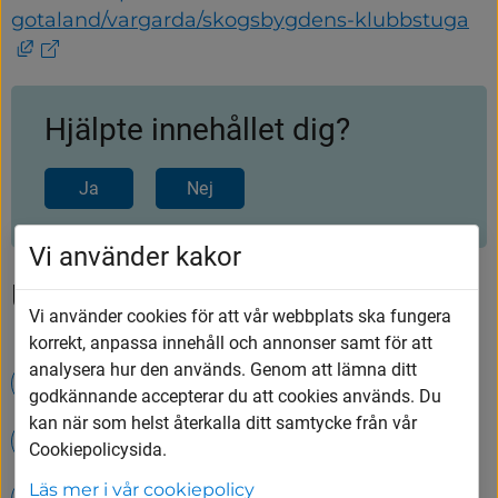
gotaland/vargarda/skogsbygdens-klubbstuga
Länk till annan webbplats, öppnas i nytt fönste
Hjälpte innehållet dig?
Ja
Nej
Vi använder kakor
Upptäck mer
Vi använder cookies för att vår webbplats ska fungera
korrekt, anpassa innehåll och annonser samt för att
analysera hur den används. Genom att lämna ditt
Öppettider på Tumbergs ÅVC
godkännande accepterar du att cookies används. Du
kan när som helst återkalla ditt samtycke från vår
Simhall - Badet
Öppettider och priser
Cookiepolicysida.
Läs mer i vår cookiepolicy