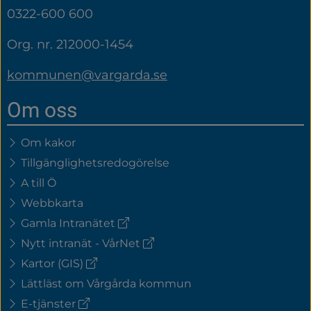
0322-600 600
Org. nr. 212000-1454
kommunen@vargarda.se
Om oss
Om kakor
Tillgänglighetsredogörelse
A till Ö
Webbkarta
(extern
Gamla Intranätet
länk)
(extern
Nytt intranät - VårNet
länk)
(extern
Kartor (GIS)
länk)
Lättläst om Vårgårda kommun
(extern
E-tjänster