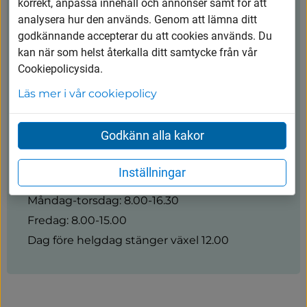
Kontakt
korrekt, anpassa innehåll och annonser samt för att
analysera hur den används. Genom att lämna ditt
godkännande accepterar du att cookies används. Du
Vårgårda kommun
kan när som helst återkalla ditt samtycke från vår
Cookiepolicysida.
0322-600 600
Läs mer i vår cookiepolicy
kommunen@vargarda.se
Kungsgatan 45, 447 80 Vårgårda
Godkänn alla kakor
Inställningar
Öppettider
Måndag-torsdag: 8.00-16.30
Fredag: 8.00-15.00
Dag före helgdag stänger växel 12.00