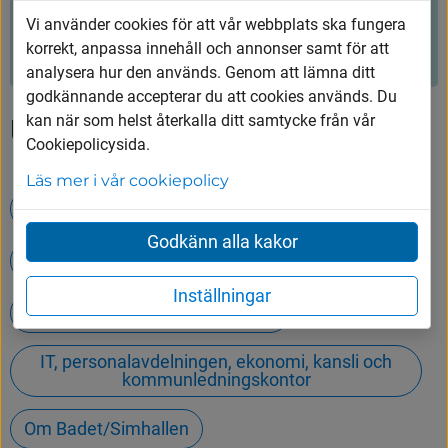
Vi använder cookies för att vår webbplats ska fungera
Ja
Nej
korrekt, anpassa innehåll och annonser samt för att
analysera hur den används. Genom att lämna ditt
godkännande accepterar du att cookies används. Du
kan när som helst återkalla ditt samtycke från vår
Upptäck mer
Cookiepolicysida.
Läs mer i vår cookiepolicy
Öppettider på Tumbergs ÅVC
Godkänn alla kakor
Avfall och återvinning
Våra utbildningar
Inställningar
Lediga jobb i Vårgårda kommun
IT, personalavdelningen, ekonomi, kansli och
kommunledningskontor
Om Badet/Simhallen