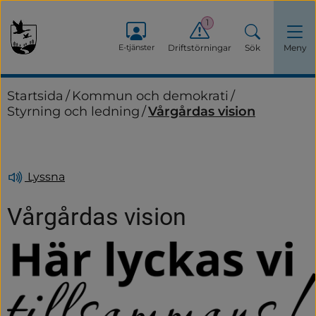
1
E-tjänster
Driftstörningar
Sök
Meny
Startsida
/
Kommun och demokrati
/
Styrning och ledning
/
Vårgårdas vision
Lyssna
Vårgårdas vision