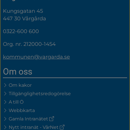
Kungsgatan 45
447 30 Vårgårda
0322-600 600
Org. nr. 212000-1454
kommunen@vargarda.se
Om oss
Om kakor
Tillgänglighetsredogörelse
A till Ö
Webbkarta
(extern
Gamla Intranätet
länk)
(extern
Nytt intranät - VårNet