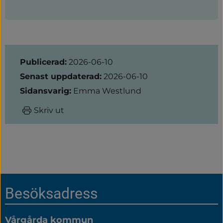
Sidinformation
Publicerad:
2026-06-10
Senast uppdaterad:
2026-06-10
Sidansvarig:
Emma Westlund
Skriv ut
Sidfot
Besöksadress
Vårgårda kommun