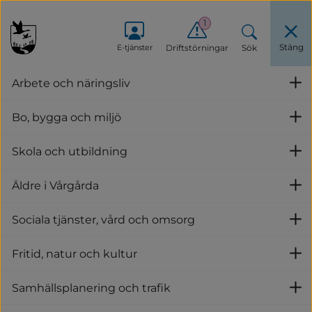
1
Stäng
E-tjänster
Driftstörningar
Sök
Stäng men
Arbete och näringsliv
U
Startsida
/
Nyheter
/
Svärmtelefonen är nu öppen för säsongen
Bo, bygga och miljö
U
Skola och utbildning
Lyssna
U
Äldre i Vårgårda
Svärmtelefonen är nu öppen 
U
för säsongen
Sociala tjänster, vård och omsorg
U
2025-06-04
Fritid, natur och kultur
U
Samhällsplanering och trafik
U