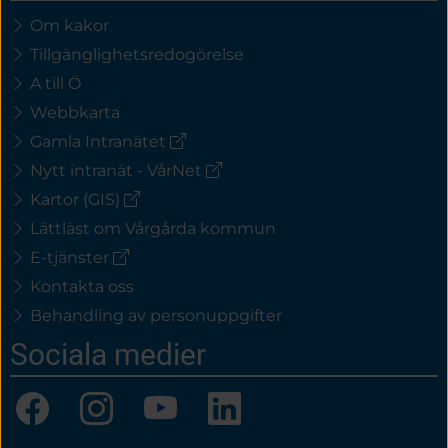
Om kakor
Tillgänglighetsredogörelse
A till Ö
Webbkarta
(extern
Gamla Intranätet
länk)
(extern
Nytt intranät - VårNet
länk)
(extern
Kartor (GIS)
länk)
Lättläst om Vårgårda kommun
(extern
E-tjänster
länk)
Kontakta oss
Behandling av personuppgifter
Sociala medier
Facebook
Instagram
YouTube
LinkedIn
(länk
(länk
(länk
(länk