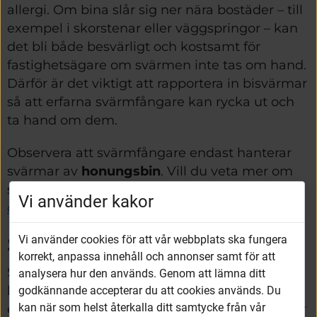
allergi. Om bina slår sig ner nära bostäder – till 
exempel i skorstenar eller väggspringor – kan 
det bli både besvärligt och kostsamt för 
fastighetsägare om svärmen inte tas om hand. 
Därför är det viktigt att rapportera in bisvärmar 
så att erfarna svärmfångare kan rycka ut och 
ta hand om dem.
Observera att svärmfångare endast hanterar 
svärmar av 
honungsbin
. Vill du veta mer om 
skillnaden mellan bin och getingar? 
Här kan 
Vi använder kakor
Länk till annan webbplats, öppnas 
du läsa mer.
Så fungerar Svärmtelefonen
Vi använder cookies för att vår webbplats ska fungera
korrekt, anpassa innehåll och annonser samt för att
Svärmtelefonen är en kostnadsfri tjänst som 
analysera hur den används. Genom att lämna ditt
hjälper dig att snabbt komma i kontakt med 
godkännande accepterar du att cookies används. Du
kan när som helst återkalla ditt samtycke från vår
en biodlare i ditt närområde. Om du upptäcker 