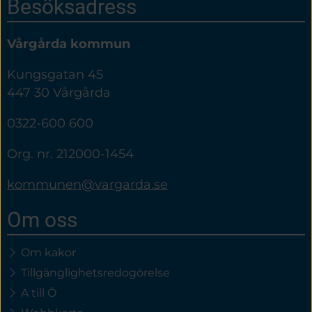
Sidfot
Besöksadress
Vårgårda kommun
Kungsgatan 45
447 30 Vårgårda
0322-600 600
Org. nr. 212000-1454
kommunen@vargarda.se
Om oss
Om kakor
Tillgänglighetsredogörelse
A till Ö