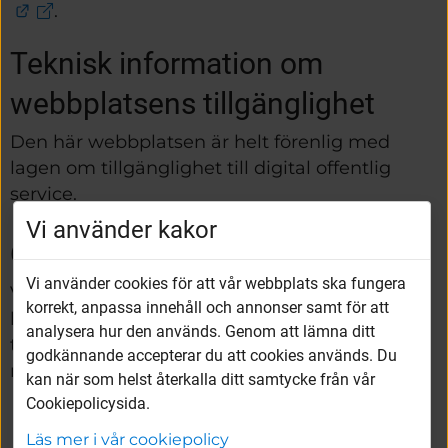
Länk till annan webbplats.
.
Teknisk information om 
webbplatsens tillgänglighet
Den här webbplatsen är helt förenlig med 
lagen om tillgänglighet till digital offentlig 
service.
Vi använder kakor
Oskäligt betungande anpassning
Vi använder cookies för att vår webbplats ska fungera
Vargarda.se åberopar undantag för oskäligt 
korrekt, anpassa innehåll och annonser samt för att
betungande anpassning enligt 12 § lagen om 
analysera hur den används. Genom att lämna ditt
tillgänglighet till digital offentlig service för 
godkännande accepterar du att cookies används. Du
nedanstående innehåll.
kan när som helst återkalla ditt samtycke från vår
Cookiepolicysida.
Textning av kommunfullmäktiges 
Läs mer i vår cookiepolicy
webbsändning