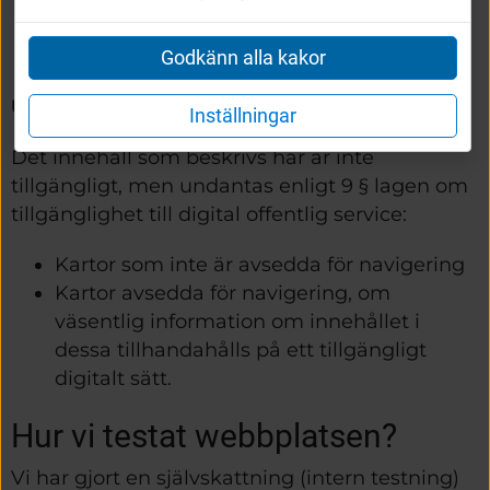
Äldre styrande dokument som är 
omfattande
Godkänn alla kakor
Undantag från lagens krav 
Inställningar
Det innehåll som beskrivs här är inte 
tillgängligt, men undantas enligt 9 § lagen om 
tillgänglighet till digital offentlig service:
Kartor som inte är avsedda för navigering
Kartor avsedda för navigering, om 
väsentlig information om innehållet i 
dessa tillhandahålls på ett tillgängligt 
digitalt sätt.
Hur vi testat webbplatsen?
Vi har gjort en självskattning (intern testning) 