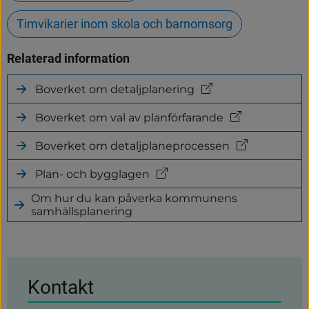
Timvikarier inom skola och barnomsorg
Relaterad information
Boverket om detaljplanering
(länk
till
Boverket om val av planförfarande
annan
(länk
webbplats)
till
Boverket om detaljplaneprocessen
annan
(länk
webbplats)
till
Plan- och bygglagen
annan
(länk
webbplats)
till
Om hur du kan påverka kommunens
annan
samhällsplanering
webbplats)
Kontakt