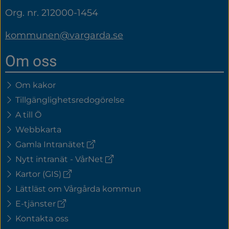
Org. nr. 212000-1454
kommunen@vargarda.se
Om oss
Om kakor
Tillgänglighetsredogörelse
A till Ö
Webbkarta
(extern
Gamla Intranätet
länk)
(extern
Nytt intranät - VårNet
länk)
(extern
Kartor (GIS)
länk)
Lättläst om Vårgårda kommun
(extern
E-tjänster
länk)
Kontakta oss