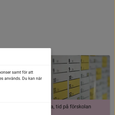
nonser samt för att
es används. Du kan när
Schema, tid på förskolan