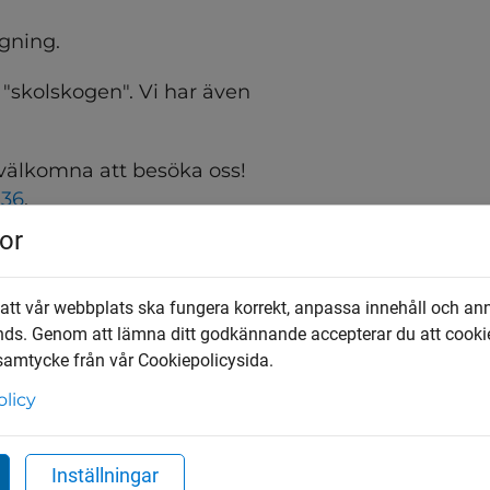
gning.
 "skolskogen". Vi har även 
 välkomna att besöka oss! 
936
.
or
 att vår webbplats ska fungera korrekt, anpassa innehåll och an
nds. Genom att lämna ditt godkännande accepterar du att cooki
 samtycke från vår Cookiepolicysida.
olicy
ynpunkter
Matsedel
Inställningar