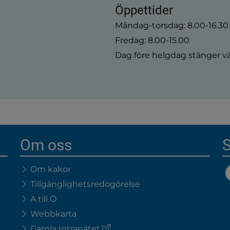
Öppettider
Måndag-torsdag: 8.00-16.30
Fredag: 8.00-15.00
Dag före helgdag stänger vä
Om oss
S
Om kakor
Tillgänglighetsredogörelse
A till Ö
Webbkarta
(extern
Gamla Intranätet