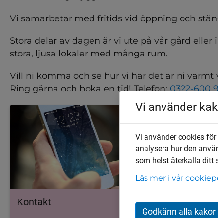
Vi samarbetar med fritids vid öppning och stän
Stora delar av dagen är vi ute på vår gård eller i
stora, ljusa lokaler med många rum.
Vill ni komma och se hur vi har det är ni varmt
Ring gärna och boka en tid! Telefon: 
0322-600 
Vi använder kak
Vi använder cookies för
analysera hur den anvä
som helst återkalla ditt
Läs mer i vår cookiep
Kontakt
Lämna s
Godkänn alla kakor