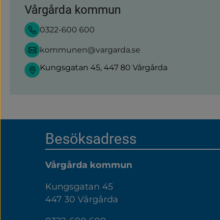
Vårgårda kommun
0322-600 600
kommunen@vargarda.se
Kungsgatan 45, 447 80 Vårgårda
Sidfot
Besöksadress
Vårgårda kommun
Kungsgatan 45
447 30 Vårgårda