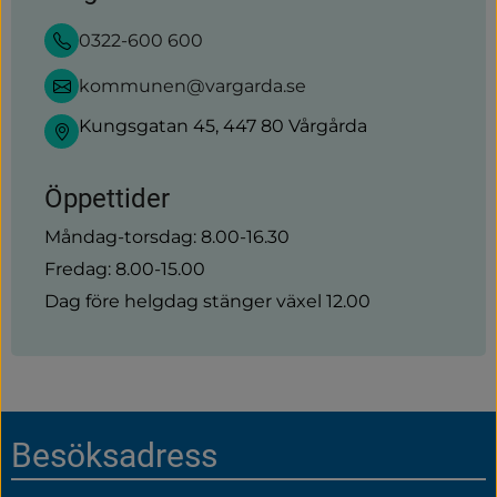
0322-600 600
kommunen@vargarda.se
Kungsgatan 45, 447 80 Vårgårda
Öppettider
Måndag-torsdag: 8.00-16.30
Fredag: 8.00-15.00
Dag före helgdag stänger växel 12.00
Sidfot
Besöksadress