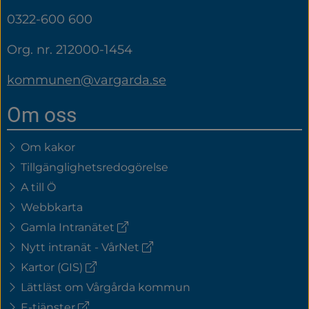
0322-600 600
Org. nr. 212000-1454
kommunen@vargarda.se
Om oss
Om kakor
Tillgänglighetsredogörelse
A till Ö
Webbkarta
(extern
Gamla Intranätet
länk)
(extern
Nytt intranät - VårNet
länk)
(extern
Kartor (GIS)
länk)
Lättläst om Vårgårda kommun
(extern
E-tjänster