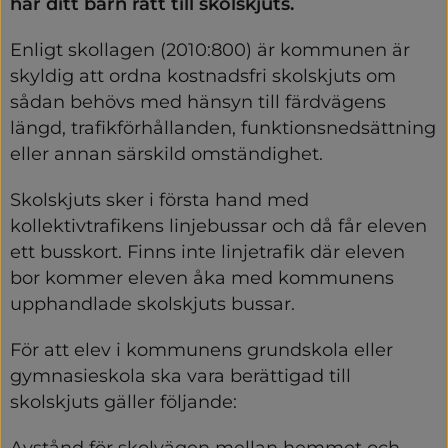
har ditt barn rätt till skolskjuts.
Enligt skollagen (2010:800) är kommunen är 
skyldig att ordna kostnadsfri skolskjuts om 
sådan behövs med hänsyn till färdvägens 
längd, trafikförhållanden, funktionsnedsättning 
eller annan särskild omständighet.
Skolskjuts sker i första hand med 
kollektivtrafikens linjebussar och då får eleven 
ett busskort. Finns inte linjetrafik där eleven 
bor kommer eleven åka med kommunens 
upphandlade skolskjuts bussar.
För att elev i kommunens grundskola eller 
gymnasieskola ska vara berättigad till 
skolskjuts gäller följande:
Avstånd för skolvägen mellan hemmet och 