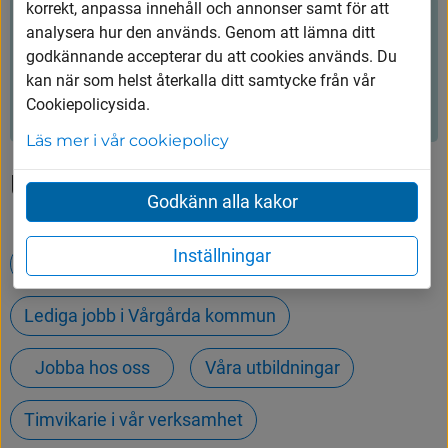
korrekt, anpassa innehåll och annonser samt för att
Hjälpte innehållet dig?
analysera hur den används. Genom att lämna ditt
godkännande accepterar du att cookies används. Du
kan när som helst återkalla ditt samtycke från vår
Ja
Nej
Cookiepolicysida.
Läs mer i vår cookiepolicy
Upptäck mer
Godkänn alla kakor
Inställningar
Evenemang
Lediga jobb i Vårgårda kommun
Jobba hos oss
Våra utbildningar
Timvikarie i vår verksamhet