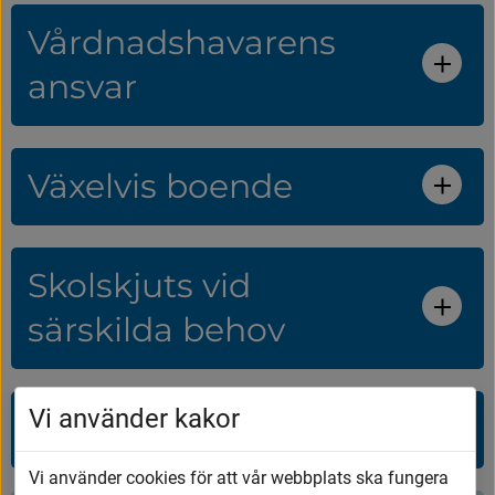
Vårdnadshavarens
ansvar
Växelvis boende
Skolskjuts vid
särskilda behov
Vi använder kakor
Gymnasieelev
Vi använder cookies för att vår webbplats ska fungera