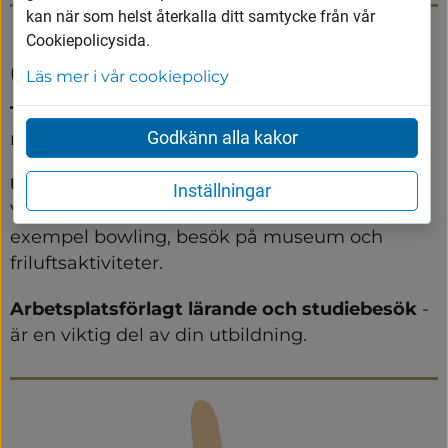
kan när som helst återkalla ditt samtycke från vår
Cookiepolicysida.
Guldkanter
Läs mer i vår cookiepolicy
Trygghet och stöd 
- En individuell plan för att 
Godkänn alla kakor
nå dina mål.
Utflykter och gruppstärkande aktiviteter 
- 
Inställningar
Varje läsår gör vi aktiviteter utanför skolan, till 
exempel bowling, besök på museum och 
friluftsaktiviteter.
Arbetsplatsförlagt lärande och studiebesök 
- 
är en viktig del av din utbildning.