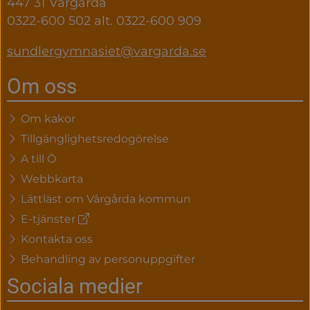
447 31 Vårgårda
0322-600 502 alt. 0322-600 909
sundlergymnasiet@vargarda.se
Om oss
Om kakor
Tillgänglighetsredogörelse
A till Ö
Webbkarta
Lättläst om Vårgårda kommun
(extern
E-tjänster
länk)
Kontakta oss
Behandling av personuppgifter
Sociala medier