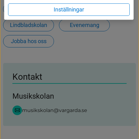
Hämtning av ditt hushållsavfall
Inställningar
Lindbladskolan
Evenemang
Jobba hos oss
Kontakt
Musikskolan
musikskolan@vargarda.se