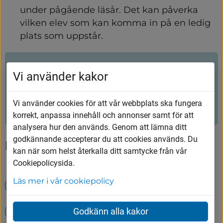
under pågående läsår. Det kan påverka 
vilken elev som kan komma in på en ledig 
plats som uppstår.
Hjälpte innehållet dig?
Vi använder kakor
Ja
Nej
Vi använder cookies för att vår webbplats ska fungera
korrekt, anpassa innehåll och annonser samt för att
analysera hur den används. Genom att lämna ditt
godkännande accepterar du att cookies används. Du
Upptäck mer
kan när som helst återkalla ditt samtycke från vår
Cookiepolicysida.
Läs mer i vår cookiepolicy
Kontakta oss
Öppettider på Tumbergs ÅVC
Godkänn alla kakor