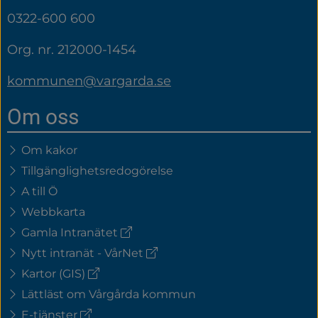
0322-600 600
Org. nr. 212000-1454
kommunen@vargarda.se
Om oss
Om kakor
Tillgänglighetsredogörelse
A till Ö
Webbkarta
(extern
Gamla Intranätet
länk)
(extern
Nytt intranät - VårNet
länk)
(extern
Kartor (GIS)
länk)
Lättläst om Vårgårda kommun
(extern
E-tjänster