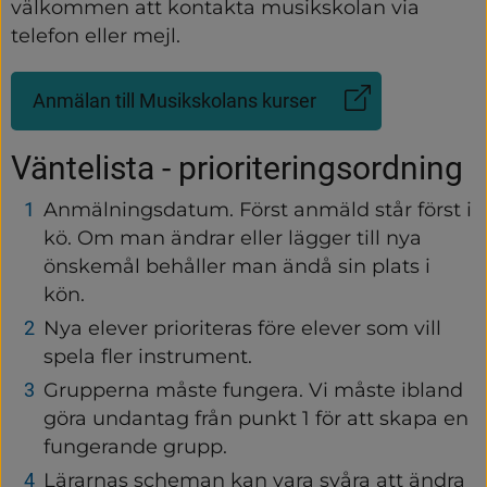
välkommen att kontakta musikskolan via 
telefon eller mejl.
Anmälan till Musikskolans kurser
(Länk
till
annan
Väntelista - prioriteringsordning
webbplats,
öppnas
Anmälningsdatum. Först anmäld står först i 
i
kö. Om man ändrar eller lägger till nya 
nytt
önskemål behåller man ändå sin plats i 
fönster)
kön.
Nya elever prioriteras före elever som vill 
spela fler instrument.
Grupperna måste fungera. Vi måste ibland 
göra undantag från punkt 1 för att skapa en 
fungerande grupp.
Lärarnas scheman kan vara svåra att ändra 