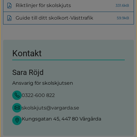
till
Riktlinjer för skolskjuts
331.6kB
annan
(pdf,
webbplats)
331.6kB)
Guide till ditt skolkort-Västtrafik
59.9kB
(pdf,
59.9kB)
Kontakt
Sara Röjd
Ansvarig för skolskjutsen
0322-600 822
skolskjuts@vargarda.se
Kungsgatan 45, 447 80 Vårgårda