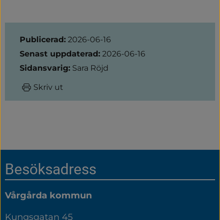
Sidinformation
Publicerad:
2026-06-16
Senast uppdaterad:
2026-06-16
Sidansvarig:
Sara Röjd
Skriv ut
Sidfot
Besöksadress
Vårgårda kommun
Kungsgatan 45