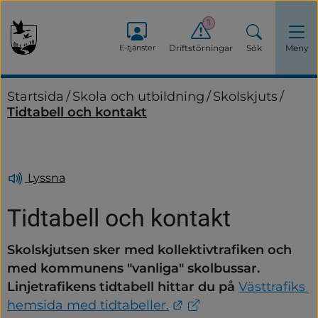
1
E-tjänster
Driftstörningar
Sök
Meny
Startsida
/
Skola och utbildning
/
Skolskjuts
/
Tidtabell och kontakt
Lyssna
Tidtabell och kontakt
Skolskjutsen sker med kollektivtrafiken och 
med kommunens "vanliga" skolbussar. 
Linjetrafikens tidtabell hittar du på 
Västtrafiks 
Länk till annan webb
hemsida med tidtabeller.