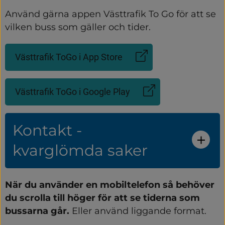
Använd gärna appen Västtrafik To Go för att se 
vilken buss som gäller och tider.
Västtrafik ToGo i App Store
(Länk
till
annan
Västtrafik ToGo i Google Play
webbplats)
(Länk
till
annan
Kontakt -
webbplats)
kvarglömda saker
När du använder en mobiltelefon så behöver 
du scrolla till höger för att se tiderna som 
bussarna går.
 Eller använd liggande format.