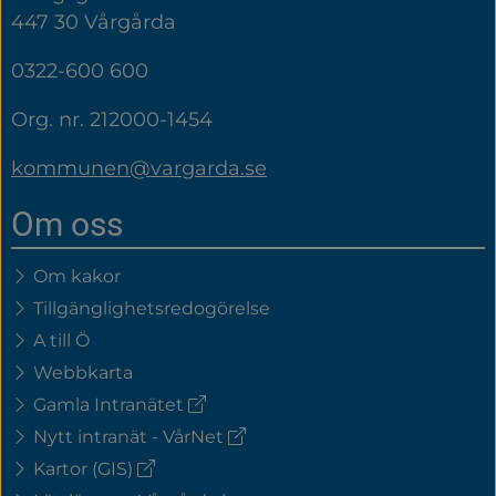
447 30 Vårgårda
0322-600 600
Org. nr. 212000-1454
kommunen@vargarda.se
Om oss
Om kakor
Tillgänglighetsredogörelse
A till Ö
Webbkarta
(extern
Gamla Intranätet
länk)
(extern
Nytt intranät - VårNet
länk)
(extern
Kartor (GIS)
länk)