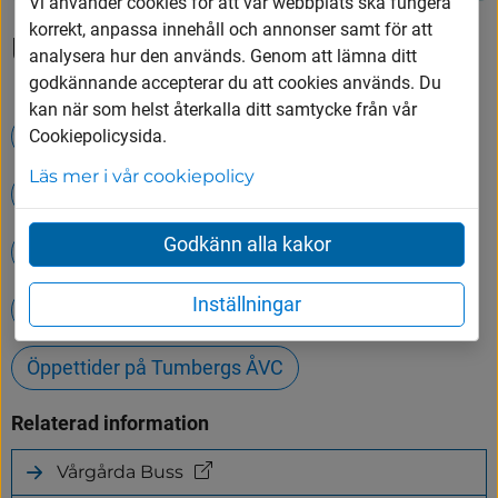
Vi använder cookies för att vår webbplats ska fungera
korrekt, anpassa innehåll och annonser samt för att
Upptäck mer
analysera hur den används. Genom att lämna ditt
godkännande accepterar du att cookies används. Du
kan när som helst återkalla ditt samtycke från vår
Evenemang
Cookiepolicysida.
Läs mer i vår cookiepolicy
Lediga jobb i Vårgårda kommun
Godkänn alla kakor
Jobba hos oss
Våra utbildningar
Inställningar
Timvikarie i vår verksamhet
Öppettider på Tumbergs ÅVC
Relaterad information
Vårgårda Buss
(länk