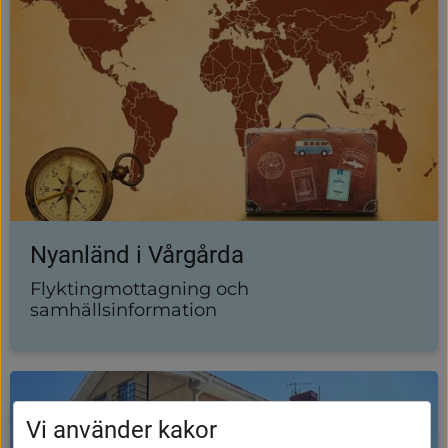
Nyanländ i Vårgårda
Flyktingmottagning och
samhällsinformation
Vi använder kakor