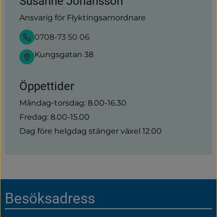
Susanne Johansson
Ansvarig för Flyktingsamordnare
0708-73 50 06
Kungsgatan 38
Öppettider
Måndag-torsdag: 8.00-16.30
Fredag: 8.00-15.00
Dag före helgdag stänger växel 12.00
Sidfot
Besöksadress