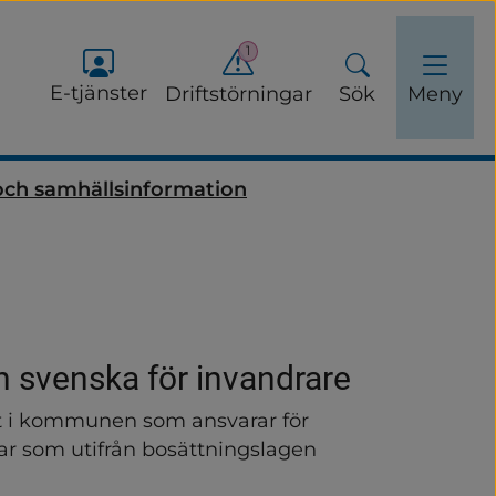
1
E-tjänster
Driftstörningar
Sök
Meny
och samhällsinformation
 svenska för invandrare
m och familj
 i kommunen som ansvarar för 
r som utifrån bosättningslagen 
h missbruk