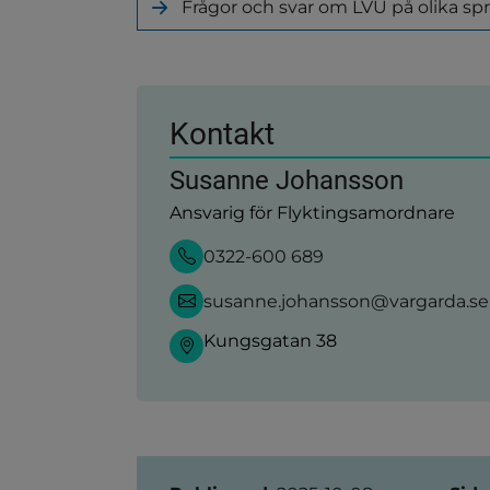
Frågor och svar om LVU på olika sp
annan
(länk
webbplats)
till
annan
webbplats)
Kontakt
Susanne Johansson
Ansvarig för Flyktingsamordnare
0322-600 689
susanne.johansson@vargarda.se
Kungsgatan 38
Sidinformation