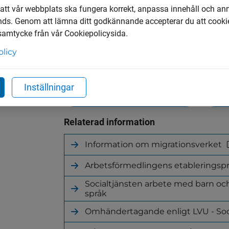
 att vår webbplats ska fungera korrekt, anpassa innehåll och an
nds. Genom att lämna ditt godkännande accepterar du att cooki
Upptäck mer
 samtycke från vår Cookiepolicysida.
olicy
Evenemang
Vattenkiosk
Inställningar
Öppettider på Tumbergs ÅVC
Tele
Relaterad information
Information om migrationsverket
(länk
till
Arbetsförmedlingens etablerings
annan
(länk
webbplats)
till
Socialtjänsten arbete med barn och 
annan
(länk
språk
webbplats)
till
Omhändertagande enligt LVU - Socia
annan
(länk
webbplats)
till