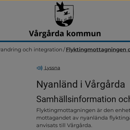
vandring och integration
/
Flyktingmottagningen 
Lyssna
Nyanländ i Vårgårda
Samhällsinformation och
ndersidor för Barn, ungdo
Flyktingmottagningen är den enhet
mottagandet av nyanlända flyktinga
ndersidor för Beroende oc
anvisats till Vårgårda.