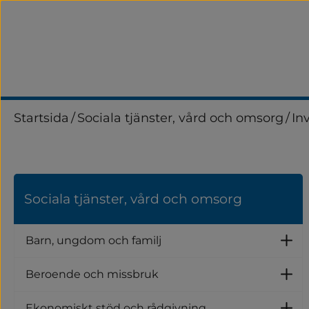
Startsida
/
Sociala tjänster, vård och omsorg
/
In
Sociala tjänster, vård och omsorg
Barn, ungdom och familj
U
Beroende och missbruk
U
Ekonomiskt stöd och rådgivning