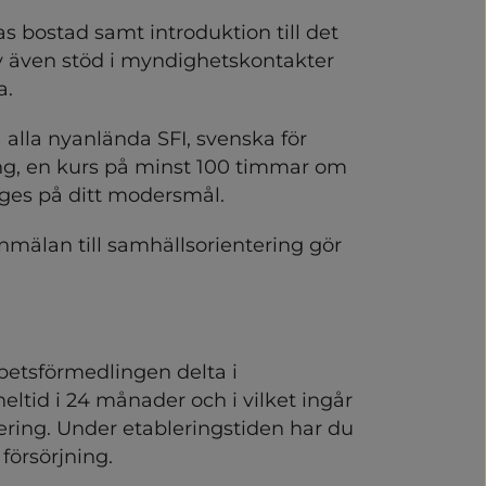
stöd och rådgivning
 bostad samt introduktion till det 
v även stöd i myndighetskontakter 
ch integration
a.
lla nyanlända SFI, svenska för 
ng, en kurs på minst 100 timmar om 
n ges på ditt modersmål.
mälan till samhällsorientering gör 
en insats/hjälpa andra
etsförmedlingen delta i 
lso- och sjukvård
tid i 24 månader och i vilket ingår 
ring. Under etableringstiden har du 
 försörjning.