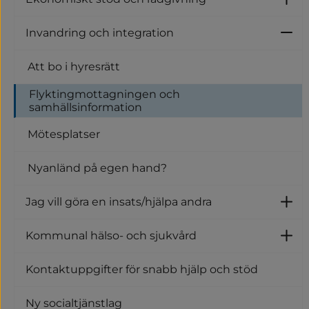
U
Invandring och integration
U
Att bo i hyresrätt
Flyktingmottagningen och
samhällsinformation
Mötesplatser
Nyanländ på egen hand?
Jag vill göra en insats/hjälpa andra
Un
Kommunal hälso- och sjukvård
U
Kontaktuppgifter för snabb hjälp och stöd
Ny socialtjänstlag