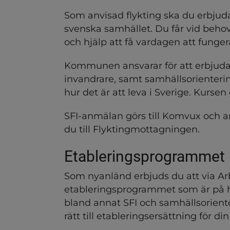
ndersidor för Ekonomiskt 
Som anvisad flykting ska du erbjudas
svenska samhället. Du får vid beho
ndersidor för Invandring o
och hjälp att få vardagen att funger
Kommunen ansvarar för att erbjuda a
invandrare, samt samhällsorienteri
hur det är att leva i Sverige. Kurse
SFI-anmälan görs till Komvux och an
du till Flyktingmottagningen.
Etableringsprogrammet
dersidor för Jag vill göra 
Som nyanländ erbjuds du att via Arb
ndersidor för Kommunal hä
etableringsprogrammet som är på hel
bland annat SFI och samhällsoriente
rätt till etableringsersättning för din