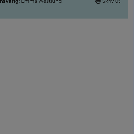
nsvarig:
Emma Westlund
Skriv ut