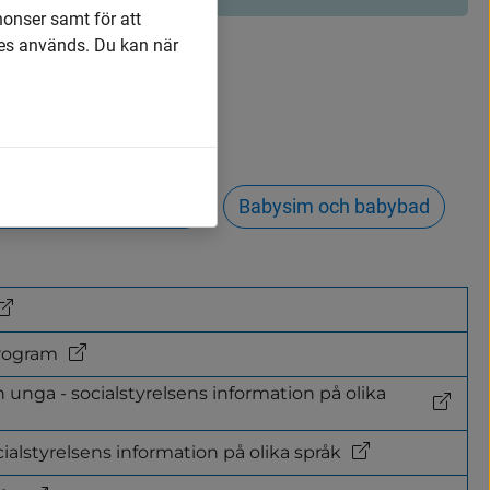
nonser samt för att
es används. Du kan när
Jobba hos oss
fonbedrägeri (vishing)
Babysim och babybad
program
unga - socialstyrelsens information på olika
lstyrelsens information på olika språk