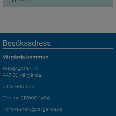
Sidfot
Besöksadress
Vårgårda kommun
Kungsgatan 45
447 30 Vårgårda
0322-600 600
Org. nr. 212000-1454
kommunen@vargarda.se