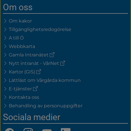
Om oss
Om kakor
Tillgänglighetsredogörelse
A till Ö
Webbkarta
(extern
Gamla Intranätet
länk)
(extern
Nytt intranät - VårNet
länk)
(extern
Kartor (GIS)
länk)
Lättläst om Vårgårda kommun
(extern
E-tjänster
länk)
Kontakta oss
Behandling av personuppgifter
Sociala medier