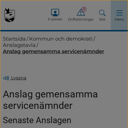
1
E-tjänster
Driftstörningar
Sök
Meny
Startsida
/
Kommun och demokrati
/
Anslagstavla
/
Anslag gemensamma servicenämnder
Lyssna
Anslag gemensamma 
servicenämnder
Senaste Anslagen