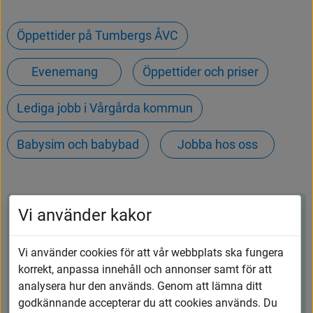
Öppettider på Tumbergs ÅVC
Evenemang
Öppettider och priser
Lediga jobb i Vårgårda kommun
Babysim och babybad
Jobba hos oss
Vi använder kakor
Kontakt
Vi använder cookies för att vår webbplats ska fungera
Vårgårda kommun
korrekt, anpassa innehåll och annonser samt för att
analysera hur den används. Genom att lämna ditt
0322-600 600
godkännande accepterar du att cookies används. Du