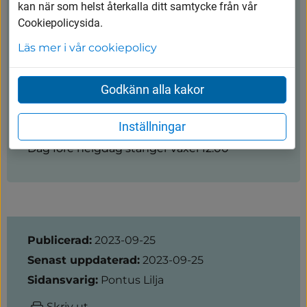
kan när som helst återkalla ditt samtycke från vår
kommunen@vargarda.se
Cookiepolicysida.
Kungsgatan 45, 447 80 Vårgårda
Läs mer i vår cookiepolicy
Öppettider
Godkänn alla kakor
Måndag-torsdag: 8.00-16.30
Inställningar
Fredag: 8.00-15.00
Dag före helgdag stänger växel 12.00
Sidinformation
Publicerad:
2023-09-25
Senast uppdaterad:
2023-09-25
Sidansvarig:
Pontus Lilja
Skriv ut