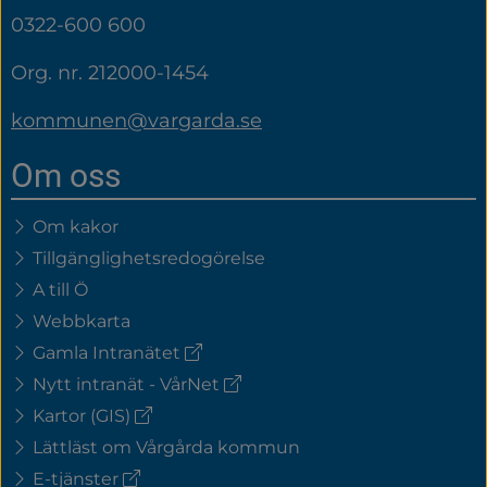
0322-600 600
Org. nr. 212000-1454
kommunen@vargarda.se
Om oss
Om kakor
Tillgänglighetsredogörelse
A till Ö
Webbkarta
(extern
Gamla Intranätet
länk)
(extern
Nytt intranät - VårNet
länk)
(extern
Kartor (GIS)
länk)
Lättläst om Vårgårda kommun
(extern
E-tjänster