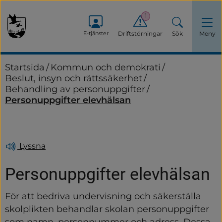
1
E-tjänster
Driftstörningar
Sök
Meny
Startsida
/
Kommun och demokrati
/
Beslut, insyn och rättssäkerhet
/
Behandling av personuppgifter
/
Personuppgifter elevhälsan
Lyssna
Personuppgifter elevhälsan
För att bedriva undervisning och säkerställa 
skolplikten behandlar skolan personuppgifter 
som namn, personnummer och adress. Dessa 