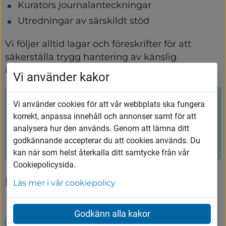
Kurators journalanteckningar
Utredningar av särskildt stöd
Vi följer alltid lagar och föreskrifter för att 
säkerställa trygg hantering av känslig 
information.
Vi använder kakor
Hjälpte innehållet dig?
Vi använder cookies för att vår webbplats ska fungera
korrekt, anpassa innehåll och annonser samt för att
analysera hur den används. Genom att lämna ditt
Ja
Nej
godkännande accepterar du att cookies används. Du
kan när som helst återkalla ditt samtycke från vår
Cookiepolicysida.
Upptäck mer
Läs mer i vår cookiepolicy
Godkänn alla kakor
Evenemang