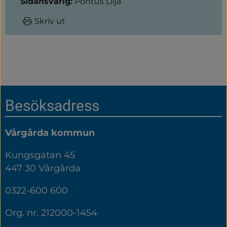
Sidansvarig:
Pontus Lilja
Skriv ut
Sidfot
Besöksadress
Vårgårda kommun
Kungsgatan 45
447 30 Vårgårda
0322-600 600
Org. nr. 212000-1454