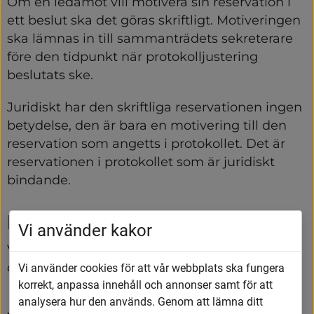
Om en ledamot vill motivera sin reservation i 
ett beslut ska det göras skriftligt. Motiveringen 
ska lämnas in till sammanträdets sekreterare 
före den tidpunkt när protokolljustering 
beslutats ske.
Juridiskt har den skriftliga reservationen ingen 
betydelse, den är bara en motivering till den 
reservation som angetts i protokollet. Det är 
reservationen i protokollet som är juridiskt 
bindande.
Protokoll
Vi använder kakor
Vid ett sammanträde ska protokoll föras och 
det finns regler för form och innehåll.
Vi använder cookies för att vår webbplats ska fungera
korrekt, anpassa innehåll och annonser samt för att
analysera hur den används. Genom att lämna ditt
Justering