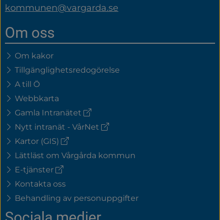
kommunen@vargarda.se
Om oss
Om kakor
Tillgänglighetsredogörelse
A till Ö
Webbkarta
(extern
Gamla Intranätet
länk)
(extern
Nytt intranät - VårNet
länk)
(extern
Kartor (GIS)
länk)
Lättläst om Vårgårda kommun
(extern
E-tjänster
länk)
Kontakta oss
Behandling av personuppgifter
Sociala medier