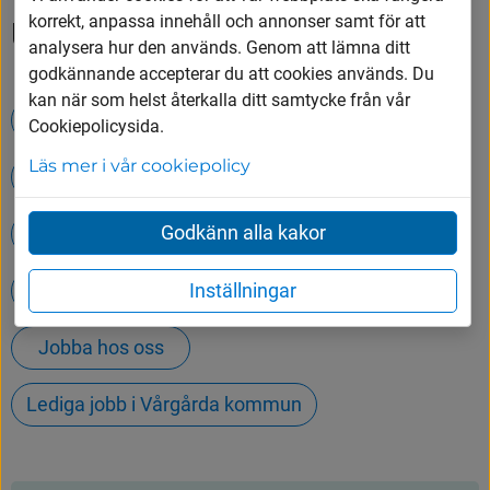
korrekt, anpassa innehåll och annonser samt för att
Upptäck mer
analysera hur den används. Genom att lämna ditt
godkännande accepterar du att cookies används. Du
kan när som helst återkalla ditt samtycke från vår
Timvikarier inom skola och barnomsorg
Cookiepolicysida.
Läs mer i vår cookiepolicy
Avgifter och abonnemang för renhållning
Godkänn alla kakor
Avfall och återvinning
Inställningar
Öppettider på Tumbergs ÅVC
Jobba hos oss
Lediga jobb i Vårgårda kommun