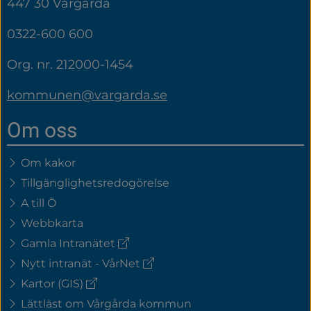
447 30 Vårgårda
0322-600 600
Org. nr. 212000-1454
kommunen@vargarda.se
Om oss
Om kakor
Tillgänglighetsredogörelse
A till Ö
Webbkarta
(extern
Gamla Intranätet
länk)
(extern
Nytt intranät - VårNet
länk)
(extern
Kartor (GIS)
länk)
Lättläst om Vårgårda kommun