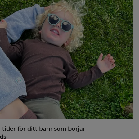
kolor i kommunen
töd och anpassningar
ider för ditt barn som börjar 
ds!