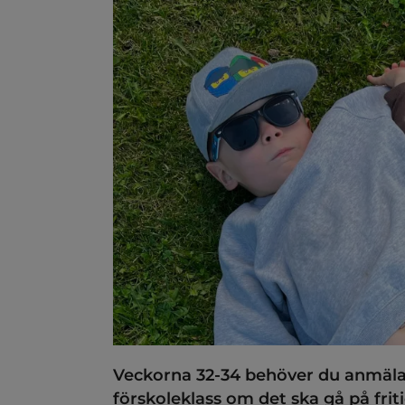
ndersidor för Alla grunds
ndersidor för Elevhälsa, s
ndersidor för Fritidshem
Veckorna 32-34 behöver du anmäla t
förskoleklass om det ska gå på friti