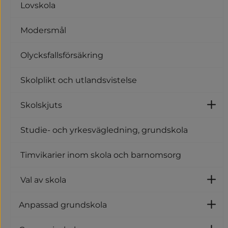
Lovskola
Modersmål
Olycksfallsförsäkring
Skolplikt och utlandsvistelse
Skolskjuts
U
Studie- och yrkesvägledning, grundskola
Timvikarier inom skola och barnomsorg
Val av skola
Un
Anpassad grundskola
U