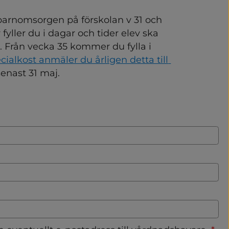
 barnomsorgen på förskolan v 31 och 
fyller du i dagar och tider elev ska 
. Från vecka 35 kommer du fylla i 
cialkost anmäler du årligen detta till 
plats.
senast 31 maj.
orisk)
undskola