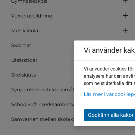
Gymnasieskola
U
Vuxenutbildning
U
Musikskola
U
Skolmat
U
Vi använder kak
Läsårstider
Vi använder cookies för
Skolskjuts
analysera hur den anvä
U
som helst återkalla ditt
Synpunkter och klagomål för utbildning
Läs mer i vår cookiep
SchoolSoft - verksamhetssystem för skola
Godkänn alla kakor
Samverkan mellan skola och näringsliv