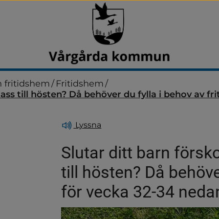
 fritidshem
/
Fritidshem
/
ass till hösten? Då behöver du fylla i behov av fr
Lyssna
Slutar ditt barn försk
till hösten? Då behöver
ndersidor för Förskola
för vecka 32-34 neda
ndersidor för Grundskola o