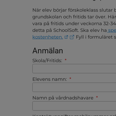
När elev börjar förskoleklass slutar
grundskolan och fritids tar över. Här 
vara på fritids under veckorna 32-34
detta på SchoolSoft. Ska elev ha
 spe
Länk till annan webb
kostenheten.
 Fyll i formuläret 
Anmälan
ndersidor för Skolskjuts
(obligatorisk)
Skola/Fritids:
*
(obligatorisk)
Elevens namn:
*
dersidor för Val av skola
(obligat
Namn på vårdnadshavare
*
ndersidor för Anpassad gr