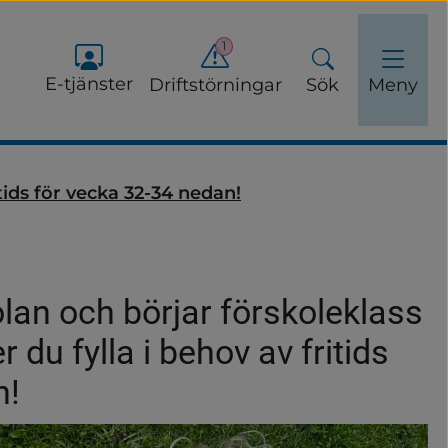
1
E-tjänster
Driftstörningar
Sök
Meny
itids för vecka 32-34 nedan!
olan och börjar förskoleklass 
 du fylla i behov av fritids 
n!
ch fritidshem