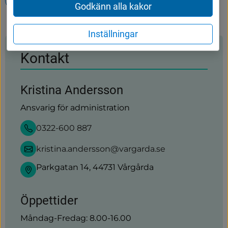
Godkänn alla kakor
Inställningar
Kontakt
Kristina Andersson
Ansvarig för administration
0322-600 887
kristina.andersson@vargarda.se
Parkgatan 14, 44731 Vårgårda
Öppettider
Måndag-Fredag: 8.00-16.00