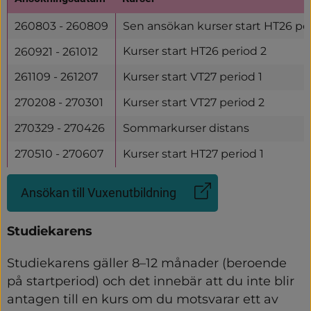
260803 - 260809
Sen ansökan kurser start HT26 peri
Kurser start HT26 period 2
260921 - 261012
261109 - 261207
Kurser start VT27 period 1
270208 - 270301
Kurser start VT27 period 2
270329 - 270426
Sommarkurser distans
270510 - 270607
Kurser start HT27 period 1
Ansökan till Vuxenutbildning
(Länk
till
annan
Studiekarens
webbplats)
Studiekarens gäller 8–12 månader (beroende 
på startperiod) och det innebär att du inte blir 
antagen till en kurs om du motsvarar ett av 