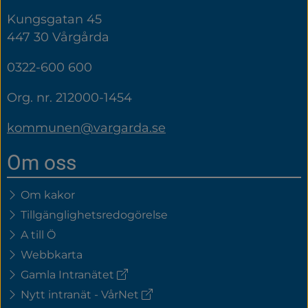
Kungsgatan 45
447 30 Vårgårda
0322-600 600
Org. nr. 212000-1454
kommunen@vargarda.se
Om oss
Om kakor
Tillgänglighetsredogörelse
A till Ö
Webbkarta
(extern
Gamla Intranätet
länk)
(extern
Nytt intranät - VårNet
länk)