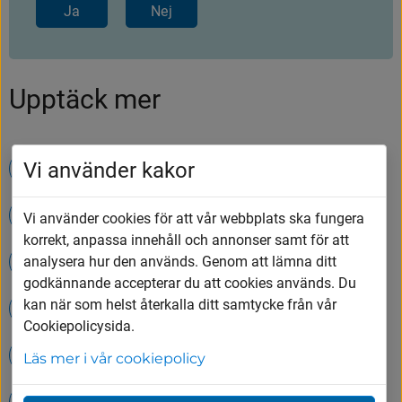
Ja
Nej
Upptäck mer
Vi använder kakor
Avgifter och abonnemang för renhållning
Avfall och återvinning
Vi använder cookies för att vår webbplats ska fungera
korrekt, anpassa innehåll och annonser samt för att
Öppettider på Tumbergs ÅVC
analysera hur den används. Genom att lämna ditt
godkännande accepterar du att cookies används. Du
kan när som helst återkalla ditt samtycke från vår
Timvikarier inom skola och barnomsorg
Cookiepolicysida.
Våra utbildningar
Läs mer i vår cookiepolicy
Avgifter, abonnemang och hämtning