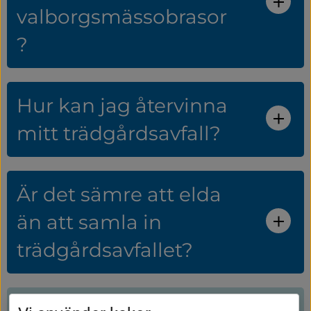
valborgsmässobrasor
?
Hur kan jag återvinna
mitt trädgårdsavfall?
Är det sämre att elda
än att samla in
trädgårdsavfallet?