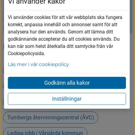
Hjälpte innehållet dig?
Vi använder kakor
Vi använder cookies för att vår webbplats ska fungera
Ja
Nej
korrekt, anpassa innehåll och annonser samt för att
analysera hur den används. Genom att lämna ditt
godkännande accepterar du att cookies används. Du
Upptäck mer
kan när som helst återkalla ditt samtycke från vår
Cookiepolicysida.
Läs mer i vår cookiepolicy
Våra utbildningar
Godkänn alla kakor
Öppettider på Tumbergs ÅVC
Inställningar
Om Badet/Simhallen
Tumbergs återvinningscentral (ÅVC)
Lediga jobb i Vårgårda kommun