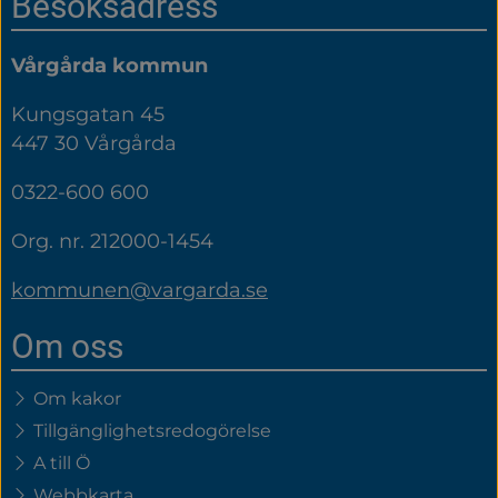
Sidfot
Besöksadress
Vårgårda kommun
Kungsgatan 45
447 30 Vårgårda
0322-600 600
Org. nr. 212000-1454
kommunen@vargarda.se
Om oss
Om kakor
Tillgänglighetsredogörelse
A till Ö
Webbkarta