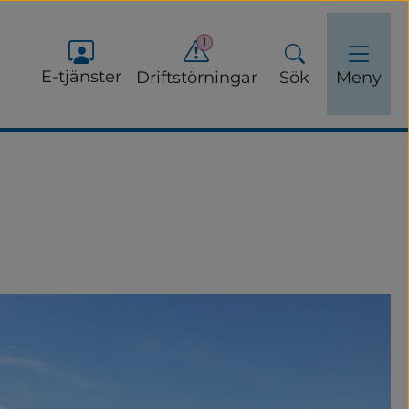
1
E-tjänster
Driftstörningar
Sök
Meny
ervinning
buller och luftkvalitet