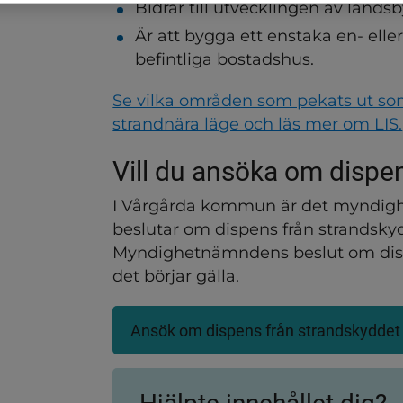
Bidrar till utvecklingen av land
Är att bygga ett enstaka en- eller
befintliga bostadshus.
Se vilka områden som pekats ut som
strandnära läge och läs mer om LIS.
Vill du ansöka om dispe
I Vårgårda kommun är det myndigh
beslutar om dispens från strandsky
Myndighetnämndens beslut om disp
det börjar gälla.
Ansök om dispens från strandskyddet
(Länk
till
annan
webbplats)