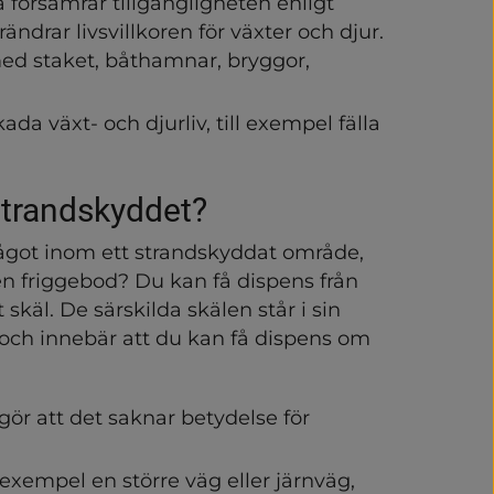
a försämrar tillgängligheten enligt 
ändrar livsvillkoren för växter och djur. 
vlopp
d staket, båthamnar, bryggor, 
a växt- och djurliv, till exempel fälla 
 strandskyddet?
något inom ett strandskyddat område, 
en friggebod? Du kan få dispens från 
skäl. De särskilda skälen står i sin 
, och innebär att du kan få dispens om 
gör att det saknar betydelse för 
l exempel en större väg eller järnväg,