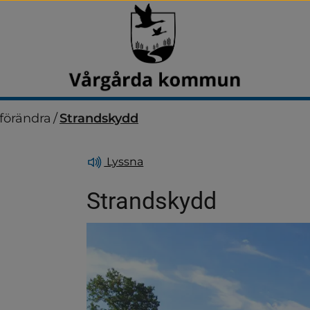
 förändra
/
Strandskydd
Lyssna
Strandskydd
dersidor för Avfall och åt
dersidor för Boendemiljö, 