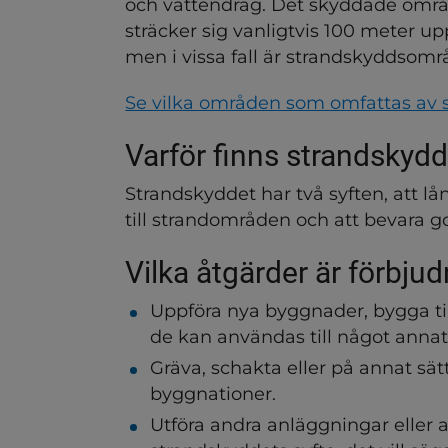
och vattendrag. Det skyddade områd
sträcker sig vanligtvis 100 meter up
men i vissa fall är strandskyddsområ
Se vilka områden som omfattas av 
Varför finns strandskydd
Strandskyddet har två syften, att lå
till strandområden och att bevara god
Vilka åtgärder är förbj
ndersidor för Djur och hus
Uppföra nya byggnader, bygga till
de kan användas till något anna
dersidor för Energi, miljö
Gräva, schakta eller på annat sät
ndersidor för Livsmedel oc
byggnationer.
Utföra andra anläggningar eller 