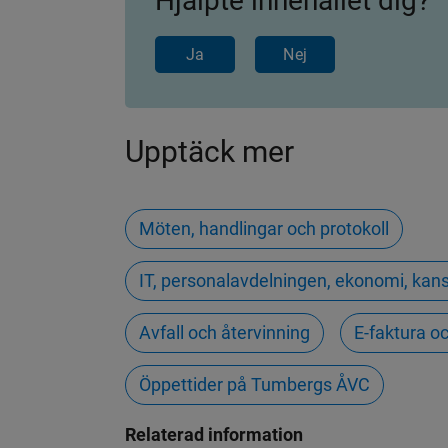
Hjälpte innehållet dig?
Ja
Nej
Upptäck mer
Möten, handlingar och protokoll
IT, personalavdelningen, ekonomi, ka
Avfall och återvinning
E-faktura o
Öppettider på Tumbergs ÅVC
Relaterad information