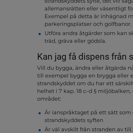
strandskyddets syfte, det vill säg
allemansrätten eller väsentligt för
ndersidor för Vatten och a
Exempel på detta är inhägnad me
parkeringsplatser och golfbanor.
Utföra andra åtgärder som kan skad
träd, gräva eller gödsla.
Kan jag få dispens från
Vill du bygga, ändra eller åtgärda 
till exempel bygga en brygga eller 
strandskyddet om du har ett särskilt 
helhet i 7 kap. 18 c–d § miljöbalken
området:
Är ianspråktaget på ett sätt som 
strandskyddets syften
Är väl avskilt från stranden av til