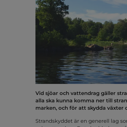
ndersidor för Bostäder
ndersidor för Bygga, riva o
Vid sjöar och vattendrag gäller str
alla ska kunna komma ner till str
marken, och för att skydda växter o
Strandskyddet är en generell lag som