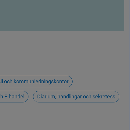
nsli och kommunledningskontor
ch E-handel
Diarium, handlingar och sekretess