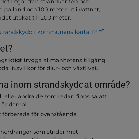
et utgår från strandkanten och 
p på land och 100 meter ut i vattnet, 
det utökat till 200 meter.
Länk till anna
strandskydd i kommunens karta.
et?
ngsiktigt trygga allmänhetens tillgång 
a livsvillkor för djur- och växtlivet.
udna inom strandskyddat område?
djur
 eller ändra de som redan finns så att 
t ändamål.
 och klimat
t förbereda för ovanstående 
h hälsa
anordningar som strider mot 