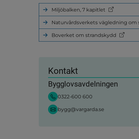
Miljöbalken, 7 kapitlet
(länk
till
Naturvårdsverkets vägledning om
annan
(länk
webbplats)
till
Boverket om strandskydd
annan
(länk
webbplats)
till
annan
webbplats)
Kontakt
Bygglovsavdelningen
0322-600 600
bygg@vargarda.se