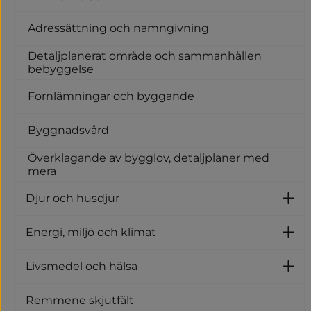
Adressättning och namngivning
Detaljplanerat område och sammanhållen
bebyggelse
Fornlämningar och byggande
Byggnadsvård
Överklagande av bygglov, detaljplaner med
mera
Djur och husdjur
U
Energi, miljö och klimat
Un
Livsmedel och hälsa
U
Remmene skjutfält