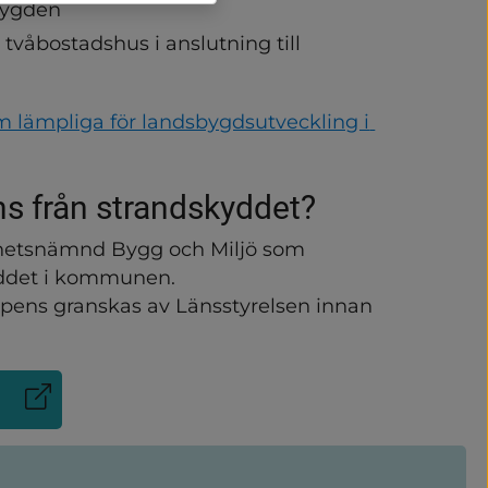
sbygden
 tvåbostadshus i anslutning till 
 lämpliga för landsbygdsutveckling i 
ns från strandskyddet?
etsnämnd Bygg och Miljö som 
ddet i kommunen. 
ens granskas av Länsstyrelsen innan 