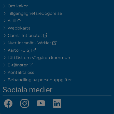
Om kakor
Tillgänglighetsredogörelse
A till Ö
Webbkarta
(extern
Gamla Intranätet
länk)
(extern
Nytt intranät - VårNet
länk)
(extern
Kartor (GIS)
länk)
Lättläst om Vårgårda kommun
(extern
E-tjänster
länk)
Kontakta oss
Behandling av personuppgifter
Sociala medier
Facebook
Instagram
YouTube
LinkedIn
(länk
(länk
(länk
(länk