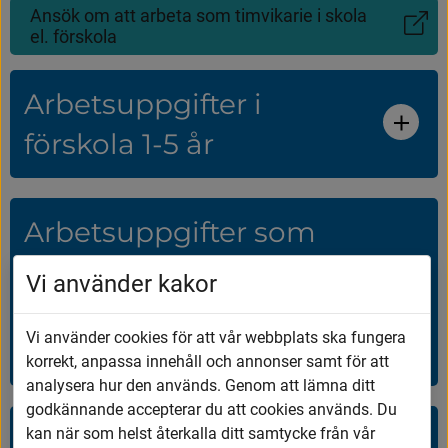
Ansök om att arbeta som timvikarie i skola
(Länk
el. förskola
till
annan
webbplats)
Arbetsuppgifter i
förskola 1-5 år
Arbetsuppgifter som
förekommer i en
Vi använder kakor
förskoleklass, åk 1-6
Vi använder cookies för att vår webbplats ska fungera
och fritidshem
korrekt, anpassa innehåll och annonser samt för att
analysera hur den används. Genom att lämna ditt
godkännande accepterar du att cookies används. Du
Arbetsuppgifter som
kan när som helst återkalla ditt samtycke från vår