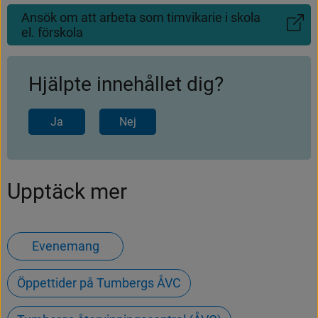
Ansök om att arbeta som timvikarie i skola
(Länk
el. förskola
till
annan
webbplats)
Hjälpte innehållet dig?
Ja
Nej
Upptäck mer
Evenemang
Öppettider på Tumbergs ÅVC