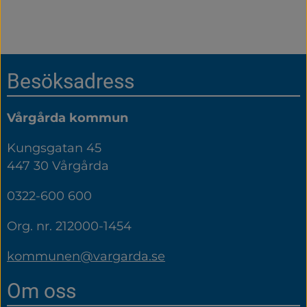
Sidfot
Besöksadress
Vårgårda kommun
Kungsgatan 45
447 30 Vårgårda
0322-600 600
Org. nr. 212000-1454
kommunen@vargarda.se
Om oss