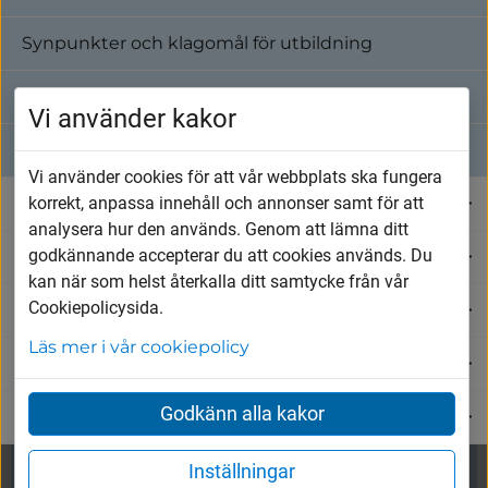
Synpunkter och klagomål för utbildning
Ansökan skolskjuts, förlorat busskort, när
gäller kortet, om jag byter skola
SchoolSoft - verksamhetssystem för skola
Vi använder kakor
Samverkan mellan skola och näringsliv
Vi använder cookies för att vår webbplats ska fungera
Särskild skolskjuts
korrekt, anpassa innehåll och annonser samt för att
Äldre i Vårgårda
U
analysera hur den används. Genom att lämna ditt
godkännande accepterar du att cookies används. Du
Sociala tjänster, vård och omsorg
Särskild skolskjuts på grund av
U
kan när som helst återkalla ditt samtycke från vår
funktionsnedsättning eller andra särskilda
Cookiepolicysida.
Fritid, natur och kultur
skäl, ansökan, söks varje år, innebär
U
samåkning,
Läs mer i vår cookiepolicy
Samhällsplanering och trafik
U
Godkänn alla kakor
Kommun och demokrati
U
Tidtabell och kontakt
Inställningar