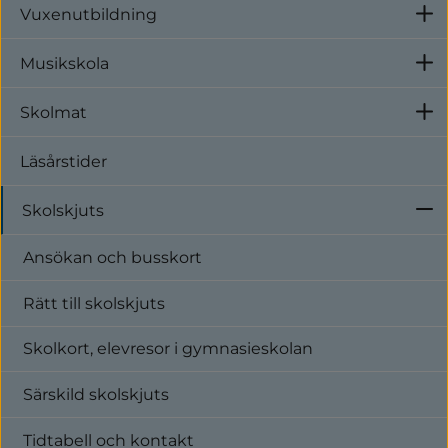
Vuxenutbildning
U
Ansökan skolskjuts, skadat eller
Musikskola
U
borttappat busskort, glömt busskortet
Skolmat
U
Läsårstider
Rätt till skolskjuts
Skolskjuts
U
Ansökan och busskort
Avståndsregler, särskilda behov, växelvis
boende, vårdnadshavarens ansvar, inte
Rätt till skolskjuts
skolskjuts, gymnasie elever
Skolkort, elevresor i gymnasieskolan
Särskild skolskjuts
Skolkort, elevresor i
Tidtabell och kontakt
gymnasieskolan