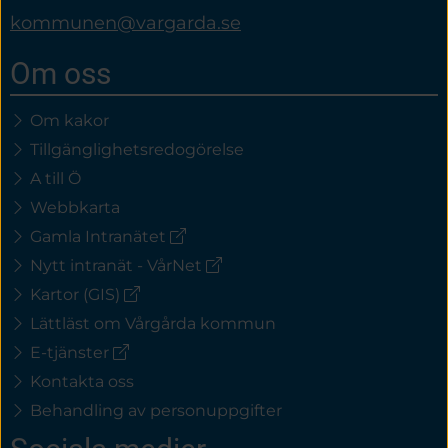
kommunen@vargarda.se
Om oss
Om kakor
Tillgänglighetsredogörelse
A till Ö
Webbkarta
(extern
Gamla Intranätet
länk)
(extern
Nytt intranät - VårNet
länk)
(extern
Kartor (GIS)
länk)
Lättläst om Vårgårda kommun
(extern
E-tjänster
länk)
Kontakta oss
Behandling av personuppgifter