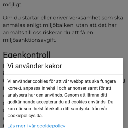
möjligt.
Om du startar eller driver verksamhet som ska 
anmälas enligt miljöbalken, utan att det har 
anmälts till oss riskerar du att få en 
miljösanktionsavgift.
Egenkontroll
Vi använder kakor
Både om du har en anmälningspliktig och en 
icke anmälningspliktig verksamhet ska du se 
till att den lokal som ska användas är anpassad 
Vi använder cookies för att vår webbplats ska fungera
för verksamheten. Du ska se till att det till 
korrekt, anpassa innehåll och annonser samt för att
analysera hur den används. Genom att lämna ditt
exempel finns goda rutiner för städning, 
godkännande accepterar du att cookies används. Du
smittskydd, hygien och kemikaliehantering. 
kan när som helst återkalla ditt samtycke från vår
Om du har en verksamhet som omfattas av 
Cookiepolicysida.
anmälningsplikt är du även skyldig att ha dina 
rutiner dokumenterade i ett så kallat 
Läs mer i vår cookiepolicy