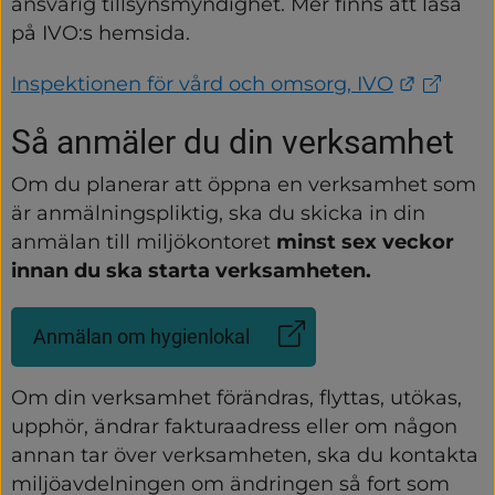
ansvarig tillsynsmyndighet. Mer finns att läsa 
på IVO:s hemsida.
Länk ti
Inspektionen för vård och omsorg, IVO
Så anmäler du din verksamhet
Om du planerar att öppna en verksamhet som 
är anmälningspliktig, ska du skicka in din 
anmälan till miljökontoret 
minst sex veckor 
innan du ska starta verksamheten.
Anmälan om hygienlokal
(Länk
till
annan
Om din verksamhet förändras, flyttas, utökas, 
webbplats)
upphör, ändrar fakturaadress eller om någon 
annan tar över verksamheten, ska du kontakta 
miljöavdelningen om ändringen så fort som 