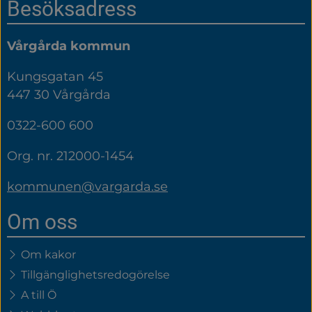
Sidfot
Besöksadress
Vårgårda kommun
Kungsgatan 45
447 30 Vårgårda
0322-600 600
Org. nr. 212000-1454
kommunen@vargarda.se
Om oss
Om kakor
Tillgänglighetsredogörelse
A till Ö