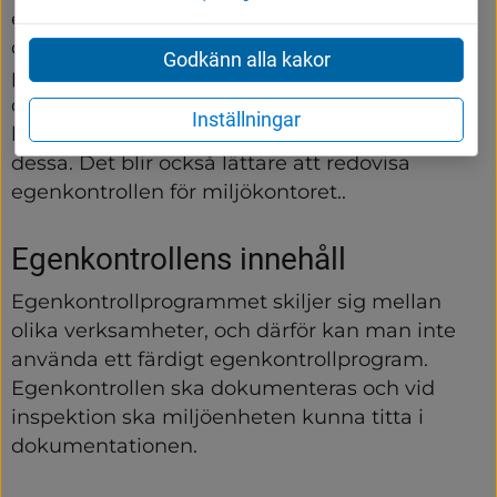
egenkontrollprogram. Genom att ha 
dokumenterade rutiner blir det lättare för 
Godkänn alla kakor
personalen att utföra kontrollen samtidigt som 
det blir lättare att följa upp resultat och hitta 
Inställningar
brister i rutiner samt vem som ansvarar för 
dessa. Det blir också lättare att redovisa 
egenkontrollen för miljökontoret..
Egenkontrollens innehåll
Egenkontrollprogrammet skiljer sig mellan 
olika verksamheter, och därför kan man inte 
använda ett färdigt egenkontrollprogram. 
Egenkontrollen ska dokumenteras och vid 
inspektion ska miljöenheten kunna titta i 
dokumentationen.