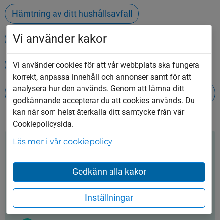
Hämtning av ditt hushållsavfall
Vi använder kakor
Kontakta oss
Avfall och återvinning
Sotning och brandskydd
Vi använder cookies för att vår webbplats ska fungera
korrekt, anpassa innehåll och annonser samt för att
IT, personalavdelningen, ekonomi, kansli och
analysera hur den används. Genom att lämna ditt
kommunledningskontor
godkännande accepterar du att cookies används. Du
kan när som helst återkalla ditt samtycke från vår
Cookiepolicysida.
Läs mer i vår cookiepolicy
Kontakt
Godkänn alla kakor
Vårgårda kommun
Inställningar
0322-600 600