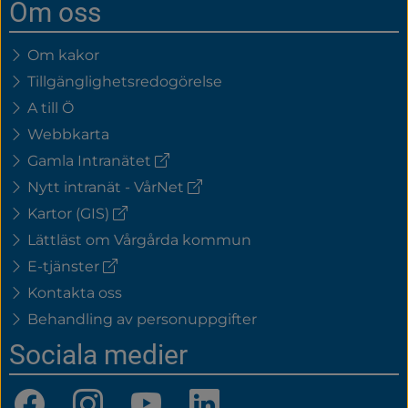
Om oss
Om kakor
Tillgänglighetsredogörelse
A till Ö
Webbkarta
(extern
Gamla Intranätet
länk)
(extern
Nytt intranät - VårNet
länk)
(extern
Kartor (GIS)
länk)
Lättläst om Vårgårda kommun
(extern
E-tjänster
länk)
Kontakta oss
Behandling av personuppgifter
Sociala medier