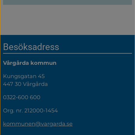
Sidfot
Besöksadress
Vårgårda kommun
Kungsgatan 45
447 30 Vårgårda
0322-600 600
Org. nr. 212000-1454
kommunen@vargarda.se