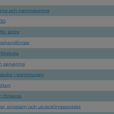
 65 resultat på bokstaven A
ning och namngivning
030
 för äldre
pphandlingar
 förskola
h servering
dskolor i kommunen
ätten
 förskola
er, program och utvecklingsprojekt