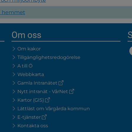
 i hemmet
Om oss
S
Om kakor
Tillgänglighetsredogörelse
A till Ö
Webbkarta
(extern
Gamla Intranätet
länk)
(extern
Nytt intranät - VårNet
länk)
(extern
Kartor (GIS)
länk)
Lättläst om Vårgårda kommun
(extern
E-tjänster
länk)
Kontakta oss