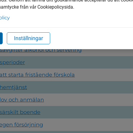
 samtycke från vår Cookiepolicysida.
l förskoleklass
olicy
ll grundskola
 stöd
Inställningar
avgifter alkohol och servering
sperioder
tt starta fristående förskola
hemtjänst
lov och anmälan
ärskilt boende
 egen försörjning