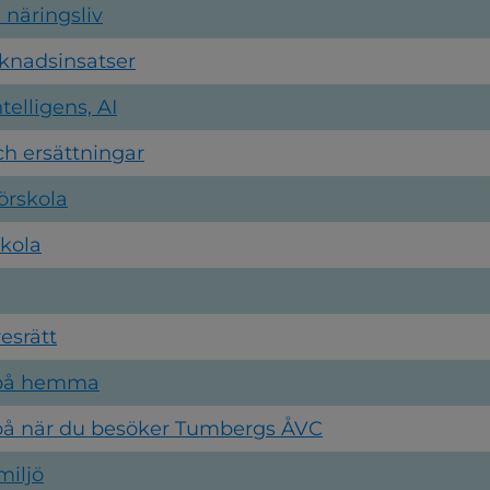
 näringsliv
knadsinsatser
intelligens, AI
h ersättningar
örskola
kola
resrätt
 på hemma
 på när du besöker Tumbergs ÅVC
miljö