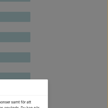
nonser samt för att
es används. Du kan när