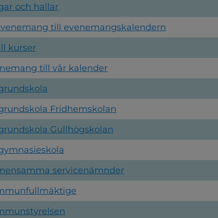
ar och hallar
venemang till evenemangskalendern
ll kurser
emang till vår kalender
grundskola
grundskola Fridhemskolan
grundskola Gullhögskolan
gymnasieskola
emensamma servicenämnder
mmunfullmäktige
mmunstyrelsen