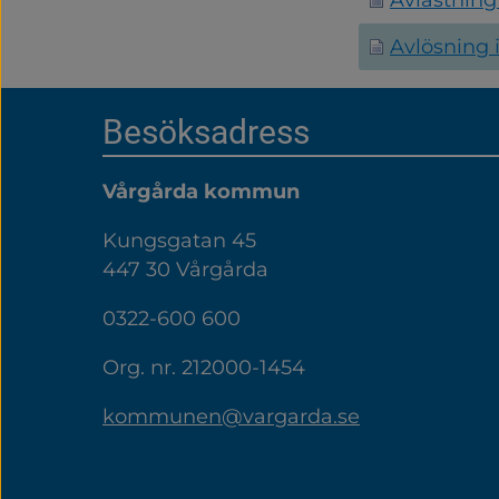
Avlösning
Sidfot
Besöksadress
Vårgårda kommun
Kungsgatan 45
447 30 Vårgårda
0322-600 600
Org. nr. 212000-1454
kommunen@vargarda.se