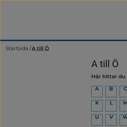
Startsida
/
A till Ö
A till Ö
Här hittar du
A
B
K
L
U
V