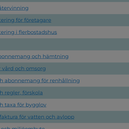
 återvinning
ering för företagare
tering i flerbostadshus
 abonnemang och hämtning
ör vård och omsorg
ch abonnemang för renhållning
h regler, förskola
ch taxa för bygglov
faktura för vatten och avlopp
 och miljöombyte