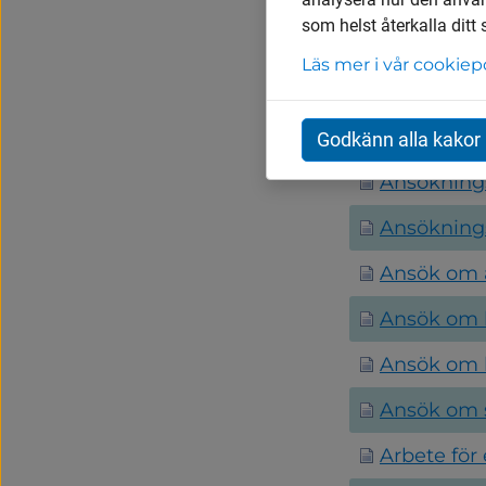
som helst återkalla ditt
Ansökan til
Läs mer i vår cookiep
Ansökan ti
Ansöka om
Godkänn alla kakor
Ansöknings
Ansökning
Ansök om a
Ansök om 
Ansök om 
Ansök om s
Arbete för