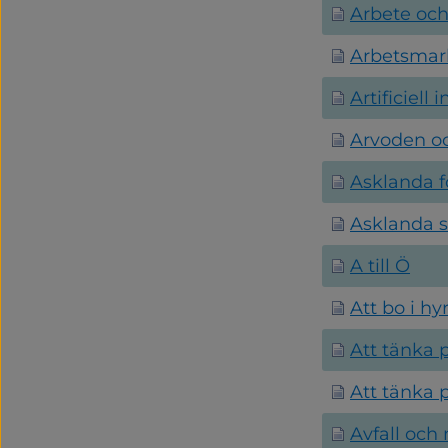
Arbete och
Arbetsmar
Artificiell 
Arvoden oc
Asklanda f
Asklanda s
A till Ö
Att bo i hy
Att tänka
Att tänka
Avfall och 