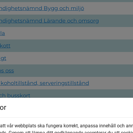
ndighetsnämnd Bygg och miljö
ndighetsnämnd Lärande och omsorg
la
kott
igt
os oss
oholtillstånd, serveringstillstånd
ch busskort
or
h säg upp plats, fritidshem
h säg upp plats, förskola
 att vår webbplats ska fungera korrekt, anpassa innehåll och an
ll anpassad grundskola
nds. Genom att lämna ditt godkännande accepterar du att cooki