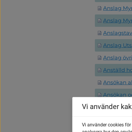
Anslag My
Anslag My
Anslagstav
Anslag Uts
Anslag övr
Anställd h
Ansökan alk
Ansökan o
Vi använder kak
Ansökan oc
Ansökan oc
Vi använder cookies för
Ansökan ti
analysera hur den anvä