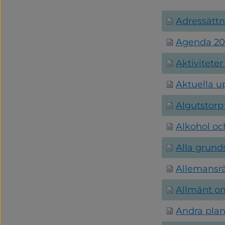
Din sökning gav
Adressätt
Agenda 2
Aktiviteter
Aktuella u
Algutstorp
Alkohol oc
Alla grun
Allemansr
Allmänt om
Andra plan